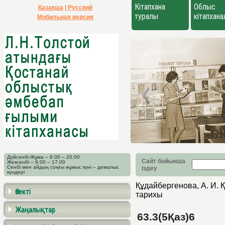
Кітапхана
Облыс
Қазақша
|
Русский
туралы
кітапхан
Мобильная версия
Дүйсенбі-Жұма – 9.00 – 20.00
Сайт бойынша
Жексенбі – 9.00 – 17.00
Сенбі мен айдың соңғы жұмыс күні – демалыс
іздеу
күндері
Құдайбергенова, А. И.
Өзекті
тарихы
Жаңалықтар
63.3(5Қаз)6