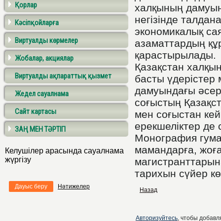
Қорлар
халқының дамуын
негізінде талдана
Кәсіпқойларға
экономикалық са
Виртуалды көрмелер
азаматтардың құр
қарастырылады.
Жобалар, акциялар
Қазақстан халқын
Виртуалды ақпараттық қызмет
басты үдерістер 
дамуындағы әсерл
Жедел сауалнама
соғыстың Қазақс
Сайт картасы
мен соғыстан кей
ерекшеліктер де 
ЗАҢ МЕН ТӘРТІП
Монография гум
мамандарға, жоғ
Келушілер арасында сауалнама
жүргізу
магистранттарын
тарихын сүйер кө
Дауыс беру
Нәтижелер
Назад
Авторизуйтесь
, чтобы добавля