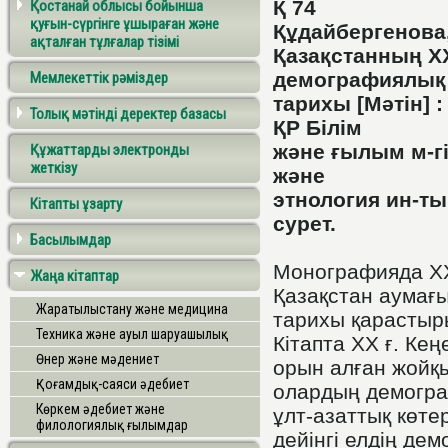
Қ 74
Қостанай облысы бойынша
қуғын-сүргінге ұшыраған және
Құдайбергенова,
ақталған тұлғалар тізімі
Қазақстанның X
демографиялық
Мемлекеттік рәміздер
тарихы [Мәтін] :
Толық мәтінді деректер базасы
ҚР Білім
және ғылым м-гі
Құжаттарды электронды
жеткізу
және
этнология ин-ты.
Кітапты ұзарту
сурет.
Басылымдар
Монографияда X
Жаңа кітаптар
Қазақстан аумағ
Жаратылыстану және медицина
тарихы қарастыр
Техника және ауыл шаруашылық
Кітапта XX ғ. Кең
Өнер және мәдениет
орын алған жой
Қоғамдық-саяси әдебиет
олардың демогра
Көркем әдебиет және
ұлт-азаттық көте
филологиялық ғылымдар
дейінгі елдің де