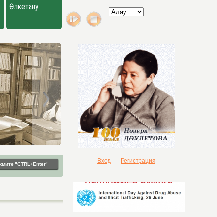
Өлкетану
Вход
Регистрация
жмите "CTRL+Enter"