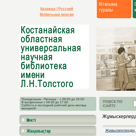
Кітапхана
Қазақша
|
Русский
туралы
Мобильная версия
Понедельник - Пятница - с 09:00 до 20:00.
ПОИСК ПО
В воскресенье с 09:00 до 17:00.
Суббота и последний рабочий день месяца
САЙТУ
выходной.
Жұмыскерлерді
Өзекті
Жаңалықтар
Жұмыскерлердің д