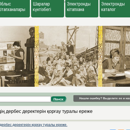
>
Облыс
Шаралар
Электронды
Электронды
кітапханалары
күнтізбегі
кітапхана
каталог
Нашли ошибку? Выделите ее и на
ң дербес деректерін қорғау туралы ереже
ербес деректерін қорғау туралы ереже.