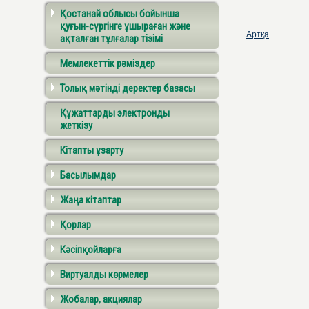
Қостанай облысы бойынша
қуғын-сүргінге ұшыраған және
Артқа
ақталған тұлғалар тізімі
Мемлекеттік рәміздер
Толық мәтінді деректер базасы
Құжаттарды электронды
жеткізу
Кітапты ұзарту
Басылымдар
Жаңа кітаптар
Қорлар
Кәсіпқойларға
Виртуалды көрмелер
Жобалар, акциялар