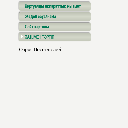
Виртуалды ақпараттық қызмет
Жедел сауалнама
Сайт картасы
ЗАҢ МЕН ТӘРТІП
Опрос Посетителей