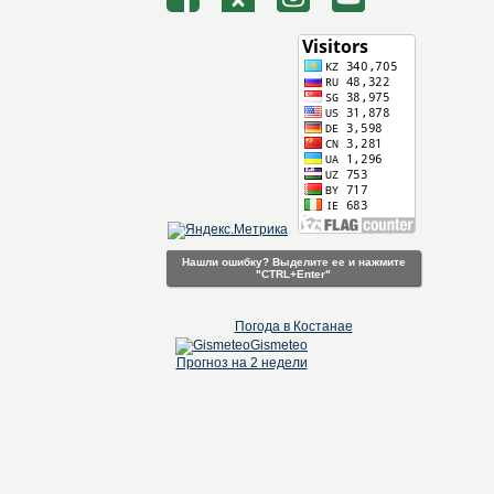
Нашли ошибку? Выделите ее и нажмите
"CTRL+Enter"
Погода в Костанае
Gismeteo
Прогноз на 2 недели