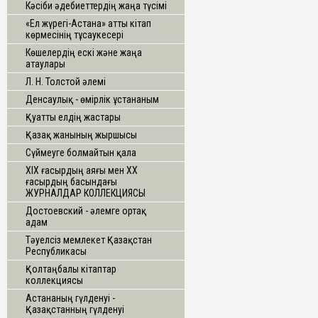
Кәсіби әдебиеттердің жаңа түсімі
«Ел жүрегі-Астана» атты кітап
көрмесінің тұсаукесері
Көшелердің ескі және жаңа
атаулары
Л. Н. Толстой әлемі
Денсаулық - өмірлік ұстананым
Қуатты елдің жастары
Қазақ жанының жыршысы
Сүймеуге болмайтын қала
ХІХ ғасырдың аяғы мен ХХ
ғасырдың басындағы
ЖУРНАЛДАР КОЛЛЕКЦИЯСЫ
Достоевский - әлемге ортақ
адам
Тәуелсіз мемлекет Қазақстан
Республикасы
Қолтаңбалы кітаптар
коллекциясы
Астананың гүлденуі -
Қазақстанның гүлденуі