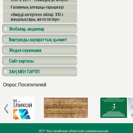
Ғаламның алғашқы ғарышкері
«Өмірді өзгерткен ойлар. ХХІ ғ.
жаңалықтары, жетістіктері»
Жобалар, акциялар
Виртуалды ақпараттық қызмет
Жедел сауалнама
Сайт картасы
ЗАҢ МЕН ТӘРТІП
Опрос Посетителей
КГУ “Костанайская областная универсальная