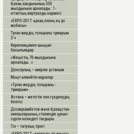
Қазақ хандығының 550
жылдығына арналады : 1-
кітаптың виртуалды көрмесі
«ЕХРО-2017: қазақ елінің ең ірі
жобасы»
Туған жердің топырағы тұмарым
2 ч
Кириллицамен шыққан
басылымдар
«Жеңістің 70-жылдығына
арналады...»
Денсаулық – өмірлік ұстаным
Мәңгі өлмейтін мұралар
«Туған жердің топырағы -
тұмарым»
Астана – жетістік пен гүлденудің
белгісі.
Досмұхамбетов және Қазақстан
зиялыларының сталиндік қуғын-
сүргін кезіндегі тағдыры
Тіл – татулық тірегі
«ЕХРО-2017 - еліміздің ірі жеңісі»