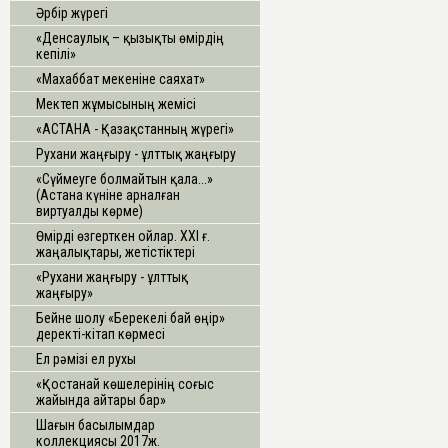
Әрбір жүрегі
«Денсаулық – қызықты өмірдің
кепілі»
«Махаббат мекеніне саяхат»
Мектеп жұмысының жемісі
«АСТАНА - Қазақстанның жүрегі»
Рухани жаңғыру - ұлттық жаңғыру
«Сүймеуге болмайтын қала...»
(Астана күніне арналған
виртуалды көрме)
Өмірді өзгерткен ойлар. ХХІ ғ.
жаңалықтары, жетістіктері
«Рухани жаңғыру - ұлттық
жаңғыру»
Бейне шолу «Берекелі бай өңір»
деректі-кітап көрмесі
Ел рәмізі ел рухы
«Қостанай көшелерінің соғыс
жайында айтары бар»
Шағын басылымдар
коллекциясы 2017ж.