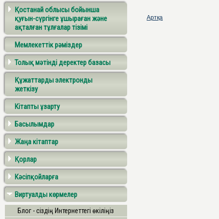
Қостанай облысы бойынша
қуғын-сүргінге ұшыраған және
Артқа
ақталған тұлғалар тізімі
Мемлекеттік рәміздер
Толық мәтінді деректер базасы
Құжаттарды электронды
жеткізу
Кітапты ұзарту
Басылымдар
Жаңа кітаптар
Қорлар
Кәсіпқойларға
Виртуалды көрмелер
Блог - сіздің Интернеттегі өкіліңіз