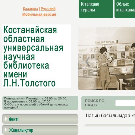
Кітапхана
Облыс
Қазақша
|
Русский
туралы
кітапхан
Мобильная версия
Понедельник - Пятница - с 09:00 до 20:00.
ПОИСК ПО
В воскресенье с 09:00 до 17:00.
Суббота и последний рабочий день месяца
САЙТУ
выходной.
Шағын басылымдар ко
Өзекті
Жаңалықтар