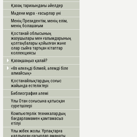
Қазақ тарихындағы әйелдер
Мәдени мұра - ғасырлар үні
Менің Президентім, менің елім,
менің болашағым
Қостанай облысының
жазушылары мен ғалымдарының
қолтаңбалары қойылған және
олар сыйға тартқан кітаптар
коллекциясы
Қазақшаңыз қалай?
«Өз өлкеңді білмей, әлемді біле
алмайсың»
Қостанайлықтардың соғыс
жайында естеліктері
Библиография әлемі
Ұлы Отан соғысына қатысқан
суретшілері
Компьютерлік техникалардың
бағдарламамен қамтамасыз
етілуі
Ұлы жібек жолы. Ұрпақтарға
қалдырған ғасырлар аманаты.