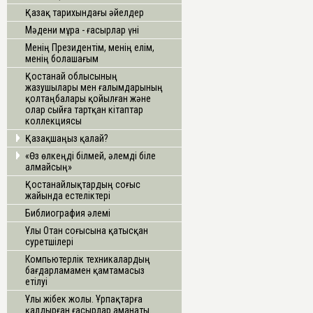
Қазақ тарихындағы әйелдер
Мәдени мұра - ғасырлар үні
Менің Президентім, менің елім,
менің болашағым
Қостанай облысының
жазушылары мен ғалымдарының
қолтаңбалары қойылған және
олар сыйға тартқан кітаптар
коллекциясы
Қазақшаңыз қалай?
«Өз өлкеңді білмей, әлемді біле
алмайсың»
Қостанайлықтардың соғыс
жайында естеліктері
Библиография әлемі
Ұлы Отан соғысына қатысқан
суретшілері
Компьютерлік техникалардың
бағдарламамен қамтамасыз
етілуі
Ұлы жібек жолы. Ұрпақтарға
қалдырған ғасырлар аманаты.