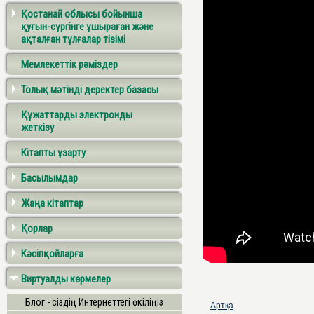
Қостанай облысы бойынша
қуғын-сүргінге ұшыраған және
ақталған тұлғалар тізімі
Мемлекеттік рәміздер
Толық мәтінді деректер базасы
Құжаттарды электронды
жеткізу
Кітапты ұзарту
Басылымдар
Жаңа кітаптар
Қорлар
Кәсіпқойларға
Виртуалды көрмелер
Блог - сіздің Интернеттегі өкіліңіз
Артқа