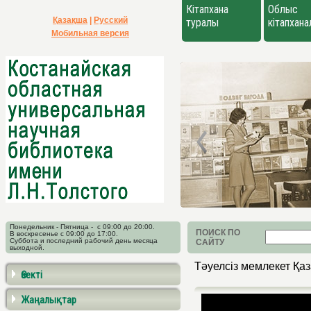
Кітапхана
Облыс
Қазақша
|
Русский
туралы
кітапхан
Мобильная версия
Понедельник - Пятница - с 09:00 до 20:00.
ПОИСК ПО
В воскресенье с 09:00 до 17:00.
Суббота и последний рабочий день месяца
САЙТУ
выходной.
Тәуелсіз мемлекет Қа
Өзекті
Жаңалықтар