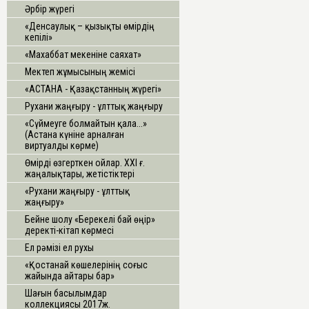
Әрбір жүрегі
«Денсаулық – қызықты өмірдің
кепілі»
«Махаббат мекеніне саяхат»
Мектеп жұмысының жемісі
«АСТАНА - Қазақстанның жүрегі»
Рухани жаңғыру - ұлттық жаңғыру
«Сүймеуге болмайтын қала...»
(Астана күніне арналған
виртуалды көрме)
Өмірді өзгерткен ойлар. ХХІ ғ.
жаңалықтары, жетістіктері
«Рухани жаңғыру - ұлттық
жаңғыру»
Бейне шолу «Берекелі бай өңір»
деректі-кітап көрмесі
Ел рәмізі ел рухы
«Қостанай көшелерінің соғыс
жайында айтары бар»
Шағын басылымдар
коллекциясы 2017ж.