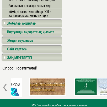
Ғаламның алғашқы ғарышкері
«Өмірді өзгерткен ойлар. ХХІ ғ.
жаңалықтары, жетістіктері»
Жобалар, акциялар
Виртуалды ақпараттық қызмет
Жедел сауалнама
Сайт картасы
ЗАҢ МЕН ТӘРТІП
Опрос Посетителей
КГУ “Костанайская областная универсальная