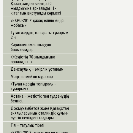
Қазақ хандығының 550
жылдығына арналады : 1-
кітаптың виртуалды көрмесі
«ЕХРО-2017: қазақ елінің ең ірі
жобасы»
Туған жердің топырағы тұмарым
2 ч
Кириллицамен шыққан
басылымдар
«Жеңістің 70-жылдығына
арналады...»
Денсаулық – өмірлік ұстаным
Мәңгі өлмейтін мұралар
«Туған жердің топырағы -
тұмарым»
Астана – жетістік пен гүлденудің
белгісі.
Досмұхамбетов және Қазақстан
зиялыларының сталиндік қуғын-
сүргін кезіндегі тағдыры
Тіл – татулық тірегі
«ЕХРО-2017 - еліміздің ірі жеңісі»