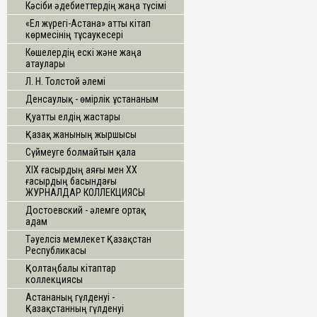
Кәсіби әдебиеттердің жаңа түсімі
«Ел жүрегі-Астана» атты кітап
көрмесінің тұсаукесері
Көшелердің ескі және жаңа
атаулары
Л. Н. Толстой әлемі
Денсаулық - өмірлік ұстананым
Қуатты елдің жастары
Қазақ жанының жыршысы
Сүймеуге болмайтын қала
ХІХ ғасырдың аяғы мен ХХ
ғасырдың басындағы
ЖУРНАЛДАР КОЛЛЕКЦИЯСЫ
Достоевский - әлемге ортақ
адам
Тәуелсіз мемлекет Қазақстан
Республикасы
Қолтаңбалы кітаптар
коллекциясы
Астананың гүлденуі -
Қазақстанның гүлденуі