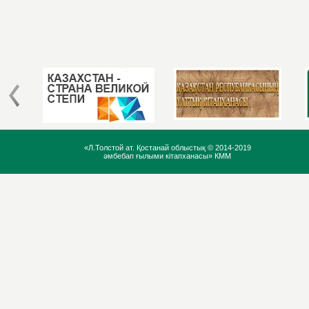
«Л.Толстой ат. Қостанай облыстық ©
2014-2019
әмбебап ғылыми кітапханасы» КММ