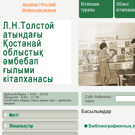
Кітапхана
Облыс
Қазақша
|
Русский
туралы
кітапхан
Мобильная версия
Дүйсенбі-Жұма – 9.00 – 20.00
Сайт бойынша
Жексенбі – 9.00 – 17.00
Сенбі мен айдың соңғы жұмыс күні – демалыс
іздеу
күндері
Басылымдар
Өзекті
Жаңалықтар
Библиографиялық қ