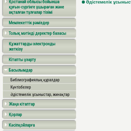
Қостанай облысы бойынша
Әдістемелік ұсыныс
қуғын-сүргінге ұшыраған және
ақталған тұлғалар тізімі
Мемлекеттік рәміздер
Толық мәтінді деректер базасы
Құжаттарды электронды
жеткізу
Кітапты ұзарту
Басылымдар
Библиографиялық құралдар
Күнтізбелер
Әдістемелік ұсыныстар, жинақтар
Жаңа кітаптар
Қорлар
Кәсіпқойларға