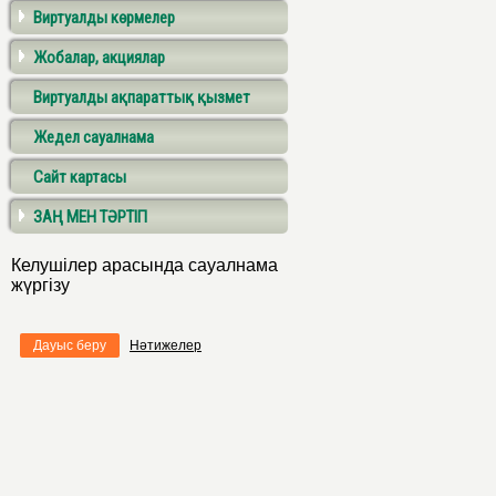
Виртуалды көрмелер
Жобалар, акциялар
Виртуалды ақпараттық қызмет
Жедел сауалнама
Сайт картасы
ЗАҢ МЕН ТӘРТІП
Келушілер арасында сауалнама
жүргізу
Дауыс беру
Нәтижелер