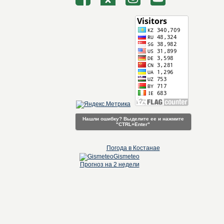
Нашли ошибку? Выделите ее и нажмите
"CTRL+Enter"
Погода в Костанае
Gismeteo
Прогноз на 2 недели