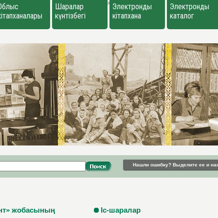
>
Облыс
Шаралар
Электронды
Электронды
кітапханалары
күнтізбегі
кітапхана
каталог
Нашли ошибку? Выделите ее и на
нт» жобасының
Іс-шаралар