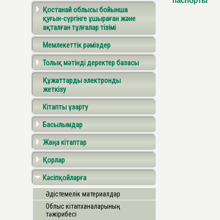
паспорты
Қостанай облысы бойынша
қуғын-сүргінге ұшыраған және
ақталған тұлғалар тізімі
Мемлекеттік рәміздер
Толық мәтінді деректер базасы
Құжаттарды электронды
жеткізу
Кітапты ұзарту
Басылымдар
Жаңа кітаптар
Қорлар
Кәсіпқойларға
Әдістемелік материалдар
Облыс кітапханаларының
тәжірибесі