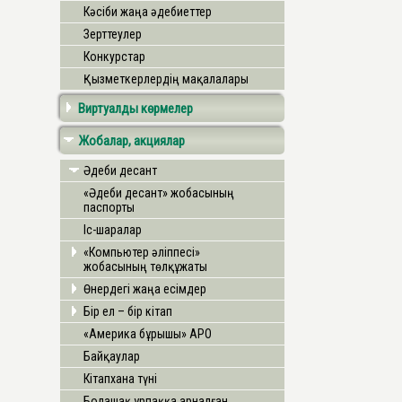
Кәсіби жаңа әдебиеттер
Зерттеулер
Конкурстар
Қызметкерлердің мақалалары
Виртуалды көрмелер
Жобалар, акциялар
Әдеби десант
«Әдеби десант» жобасының
паспорты
Іс-шаралар
«Компьютер әліппесі»
жобасының төлқұжаты
Өнердегі жаңа есімдер
Бір ел – бір кітап
«Америка бұрышы» АРО
Байқаулар
Кітапхана түні
Болашақ ұрпаққа арналған