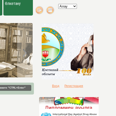
Өлкетану
Вход
Регистрация
жмите "CTRL+Enter"