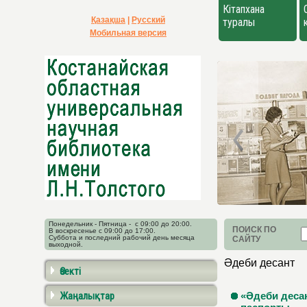
Кітапхана
Қазақша
|
Русский
туралы
Мобильная версия
Понедельник - Пятница - с 09:00 до 20:00.
ПОИСК ПО
В воскресенье с 09:00 до 17:00.
Суббота и последний рабочий день месяца
САЙТУ
выходной.
Әдеби десант
Өзекті
Жаңалықтар
«Әдеби деса