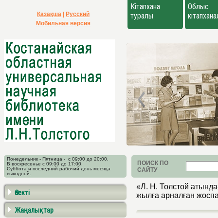
Кітапхана
Облыс
Қазақша
|
Русский
туралы
кітапхан
Мобильная версия
Понедельник - Пятница - с 09:00 до 20:00.
ПОИСК ПО
В воскресенье с 09:00 до 17:00.
Суббота и последний рабочий день месяца
САЙТУ
выходной.
«Л. Н. Толстой атынд
Өзекті
жылға арналған жосп
Жаңалықтар