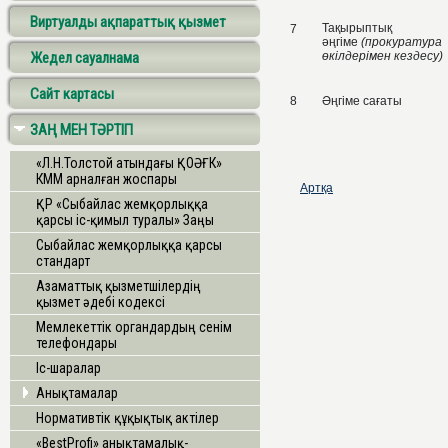
Виртуалды ақпараттық қызмет
Тақырыптық
7
әңгіме
(прокуратура
Жедел сауалнама
өкілдерімен кездесу)
Сайт картасы
8
Әңгіме сағаты
ЗАҢ МЕН ТӘРТІП
«Л.Н.Толстой атындағы ҚОӘҒК»
КММ арналған жоспары
Артқа
ҚР «Сыбайлас жемқорлыққа
қарсы іс-қимыл туралы» Заңы
Сыбайлас жемқорлыққа қарсы
стандарт
Азаматтық қызметшілердің
қызмет әдебі кодексі
Мемлекеттік органдардың сенім
телефондары
Іс-шаралар
Анықтамалар
Нормативтiк құқықтық актiлер
«BestProfi» анықтамалық-