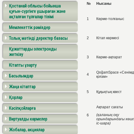
№
Нысаны
Қостанай облысы бойынша
қуғын-сүргінге ұшыраған және
ақталған тұлғалар тізімі
1
Көрме-толғаныс
Мемлекеттік рәміздер
Толық мәтінді деректер базасы
2
Кітап көрмесі
Құжаттарды электронды
жеткізу
3
Көрме-ақпарат
Кітапты ұзарту
QoğamSpace «Сенімд
4
Басылымдар
қоғам»
Жаңа кітаптар
5
Құқықтық квест
Қорлар
Ақпарат сағаты
Кәсіпқойларға
(қаланың оқу
6
Виртуалды көрмелер
орындарындағы көшп
іс-шара)
Жобалар, акциялар