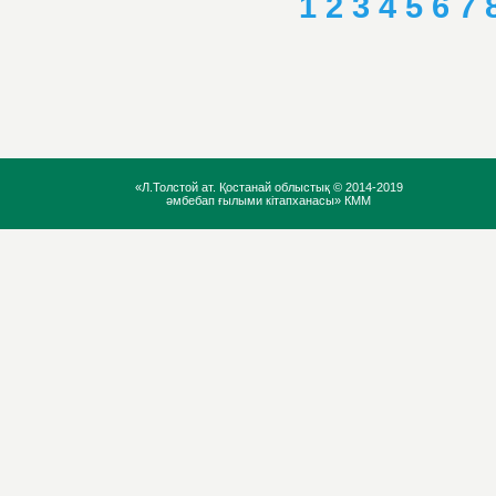
1
2
3
4
5
6
7
«Л.Толстой ат. Қостанай облыстық ©
2014-2019
әмбебап ғылыми кітапханасы» КММ