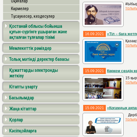
Оқиғалар
#Ыбыр
Көрмелер
толығ
Тұсаукесер, кездесулер
Қостанай облысы бойынша
қуғын-сүргінге ұшыраған және
16.09.2021
«Тіл – баға жет
ақталған тұлғалар тізімі
Қазақс
толығ
Мемлекеттік рәміздер
Толық мәтінді деректер базасы
Құжаттарды электронды
15.09.2021
Көркем сөздің к
жеткізу
15 қыр
толығ
Кітапты ұзарту
Басылымдар
15.09.2021
«Қоғамдық ақпа
Жаңа кітаптар
Дербес
Қорлар
толығ
Кәсіпқойларға