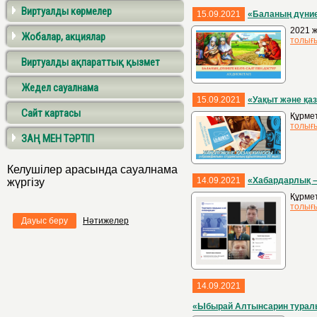
Виртуалды көрмелер
15.09.2021
«Баланың дүниег
2021 ж
Жобалар, акциялар
толығ
Виртуалды ақпараттық қызмет
Жедел сауалнама
15.09.2021
«Уақыт және қа
Сайт картасы
Құрмет
толығ
ЗАҢ МЕН ТӘРТІП
Келушілер арасында сауалнама
14.09.2021
«Хабардарлық – 
жүргізу
Құрме
толығ
Дауыс беру
Нәтижелер
14.09.2021
«Ыбырай Алтынсарин туралы