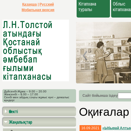
Кітапхана
Облыс
Қазақша
|
Русский
туралы
кітапхан
Мобильная версия
Дүйсенбі-Жұма – 9.00 – 20.00
Жексенбі – 9.00 – 17.00
Сайт бойынша іздеу
Сенбі мен айдың соңғы жұмыс күні – демалыс
күндері
Оқиғалар
Өзекті
Жаңалықтар
16.09.2021
«Ыбырай Алтынс