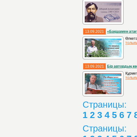
13.09.2021
«Бақшамен атағ
Өлкета
толығ
13.09.2021
Бір автордың кө
Құрмет
толығ
Страницы:
1
2
3
4
5
6
7
Страницы: