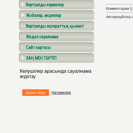
Виртуалды көрмелер
Комментарии ()
Жобалар, акциялар
Авторизуйтесь 
Виртуалды ақпараттық қызмет
Жедел сауалнама
Сайт картасы
ЗАҢ МЕН ТӘРТІП
Келушілер арасында сауалнама
жүргізу
Дауыс беру
Нәтижелер