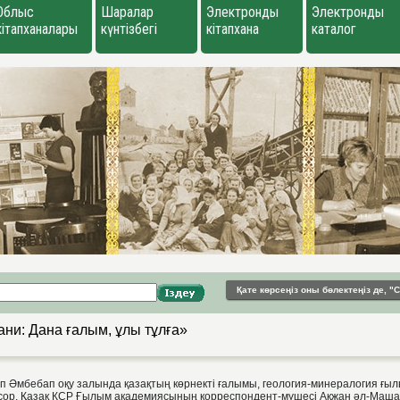
Облыс
Шаралар
Электронды
Электронды
кітапханалары
күнтізбегі
кітапхана
каталог
Қате көрсеңіз оны бөлектеңіз де, 
ни: Дана ғалым, ұлы тұлға»
ап Әмбебап оқу залында қазақтың көрнекті ғалымы, геология-минералогия ғ
сор, Қазақ КСР Ғылым академиясының корреспондент-мүшесі Ақжан әл-Маша