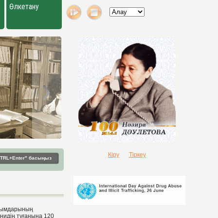
Өлкетану
Кіру
Тіркеу
"CTRL+Enter" басыңыз
ылымдарының
нидің туғанына 120