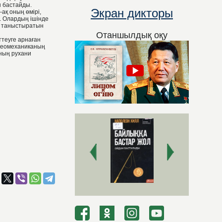
н бастайды.
Экран дикторы
ақ оның өмірі,
. Олардың ішінде
н таныстыратын
Отаншылдық оқу
теуге арнаған
 геомеханиканың
ның рухани