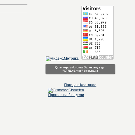
Қате көрсеңіз оны бөлектеңіз де,
"CTRL+Enter" басыңыз
Погода в Костанае
Gismeteo
Прогноз на 2 недели