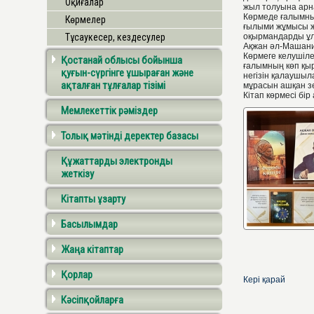
Оқиғалар
жыл толуына арна
Көрмеде ғалымның
Көрмелер
ғылыми жұмысы ж
Тұсаукесер, кездесулер
оқырмандарды ұл
Ақжан әл-Машанид
Көрмеге келушіле
Қостанай облысы бойынша
ғалымның көп қы
қуғын-сүргінге ұшыраған және
негізін қалаушы
ақталған тұлғалар тізімі
мұрасын ашқан з
Кітап көрмесі бір
Мемлекеттік рәміздер
Толық мәтінді деректер базасы
Құжаттарды электронды
жеткізу
Кітапты ұзарту
Басылымдар
Жаңа кітаптар
Қорлар
Кері қарай
Кәсіпқойларға