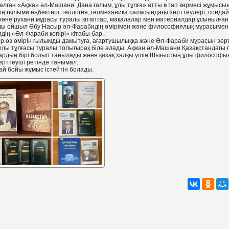
лған «Ақжан әл-Машани: Дана ғалым, ұлы тұлға» атты кітап көрмесі жұмысы
 ғылыми еңбектері, геология, геомеханика саласындағы зерттеулері, сондай-
әне рухани мұрасы туралы кітаптар, мақалалар мен материалдар ұсынылған
ы ойшыл Әбу Насыр әл-Фарабидің өмірімен және философиялық мұрасыме
ің «Әл-Фараби көпірі» кітабы бар.
р өз өмірін ғылымды дамытуға, ағартушылыққа және Әл-Фараби мұрасын зерт
рлы тұлғасы туралы толығырақ біле алады. Ақжан әл-Машани Қазақстандағы
лардың бірі болып танылады және қазақ халқы үшін Шығыстың ұлы философы
ерттеуші ретінде танымал.
 ай бойы жұмыс істейтін болады.