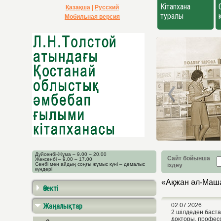
Кітапхана
Қазақша
|
Русский
туралы
Мобильная версия
Дүйсенбі-Жұма – 9.00 – 20.00
Сайт бойынша
Жексенбі – 9.00 – 17.00
Сенбі мен айдың соңғы жұмыс күні – демалыс
іздеу
күндері
«Ақжан әл-Маша
Өзекті
Жаңалықтар
02.07.2026
2 шілдеден баст
докторы, профес