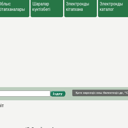
Облыс
Шаралар
Электронды
Электронды
кітапханалары
күнтізбегі
кітапхана
каталог
Қате көрсеңіз оны бөлектеңіз де, 
іт