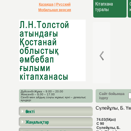
Кітапхана
Қазақша
|
Русский
туралы
Мобильная версия
Дүйсенбі-Жұма – 9.00 – 20.00
Сайт бойынша
Жексенбі – 9.00 – 17.00
Сенбі мен айдың соңғы жұмыс күні – демалыс
іздеу
күндері
Сүлейұлы, Б. Үм
Өзекті
74.03(5Қаз)
Жаңалықтар
С 90
Сүлейұлы, Б.