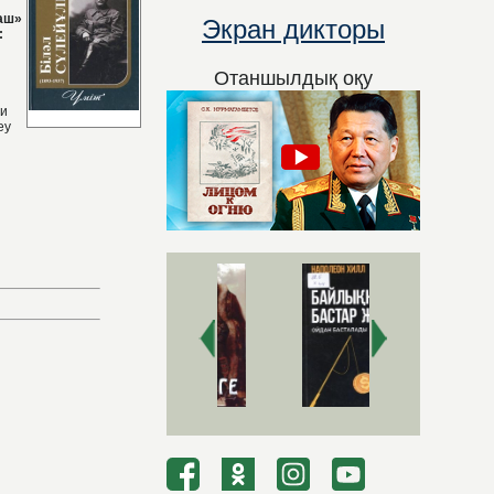
лаш»
Экран дикторы
:
Отаншылдық оқу
би
еу