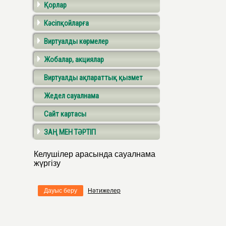
Қорлар
Кәсіпқойларға
Виртуалды көрмелер
Жобалар, акциялар
Виртуалды ақпараттық қызмет
Жедел сауалнама
Сайт картасы
ЗАҢ МЕН ТӘРТІП
Келушілер арасында сауалнама
жүргізу
Дауыс беру
Нәтижелер