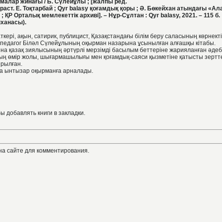
армалар жинағы / Б. Сүлейұлы ; [жалпы ред.
құраст. Е. Тоқтарбай ; Qyr balasy қоғамдық қоры ; Ә. Бөкейхан атындағы «А
 ҚР Орталық мемлекеттік архиві]. – Нұр-Сұлтан : Qyr balasy, 2021. – 115 б. 
пханасы).
ткері, ақын, сатирик, публицист, Қазақстандағы білім беру саласының көрнекті
едагог Біләл Сүлейұлының оқырман назарына ұсынылған алғашқы кітабы.
а қазақ зиялысының әртүрлі мерзімді басылым беттеріне жарияланған әде
ың өмір жолы, шығармашылығы мен қоғамдық-саяси қызметіне қатысты зертт
рылған.
а ынтызар оқырманға арналады.
бы добавлять книги в закладки.
на сайте для комментирования.