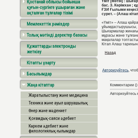
Үміт [Мәтін] : шығ
Қостанай облысы бойынша
бас. З. Кәрімхан ; 
қуғын-сүргінге ұшыраған және
ҒЗИ Ғылыми кеңесі ;
ақталған тұлғалар тізімі
сурет. – (Алаш кіта
«Үміт» – Алаш қайра
Мемлекеттік рәміздер
ұйымдастырушысы, п
Шығармалар жинағын
Толық мәтінді деректер базасы
мұрасы және тұлған
мақалалар топтасты
Кітап Алаш тарихын
Құжаттарды электронды
жеткізу
Назад
Кітапты ұзарту
Авторизуйтесь
, что
Басылымдар
Жаңа кітаптар
Комментарии ()
Авторизуйтесь 
Жаратылыстану және медицина
Техника және ауыл шаруашылық
Өнер және мәдениет
Қоғамдық-саяси әдебиет
Көркем әдебиет және
филологиялық ғылымдар