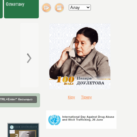
Өлкетану
Кіру
Тіркеу
"CTRL+Enter" басыңыз