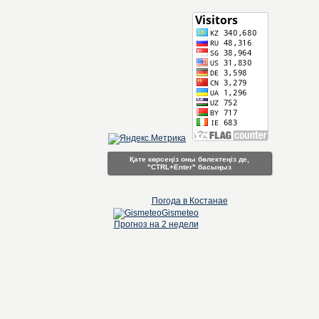
Қате көрсеңіз оны бөлектеңіз де,
"CTRL+Enter" басыңыз
Погода в Костанае
Gismeteo
Прогноз на 2 недели