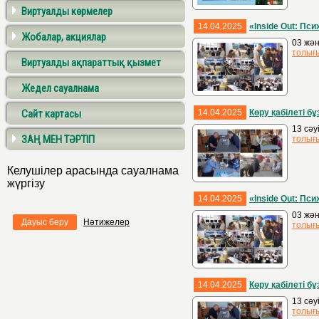
Виртуалды көрмелер
14.04.2025
«Inside Out: Пс
Жобалар, акциялар
03 жән
толығ
Виртуалды ақпараттық қызмет
Жедел сауалнама
Сайт картасы
14.04.2025
Көру қабілеті 
13 сәу
ЗАҢ МЕН ТӘРТІП
толығ
Келушілер арасында сауалнама
жүргізу
14.04.2025
«Inside Out: Пс
03 жән
Дауыс беру
Нәтижелер
толығ
14.04.2025
Көру қабілеті 
13 сәу
толығ