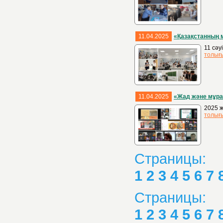
11.04.2025
«Қазақстанның 
11 сәу
толығ
11.04.2025
«Жад және мұра
2025 ж
толығ
Страницы:
1
2
3
4
5
6
7
Страницы:
1
2
3
4
5
6
7