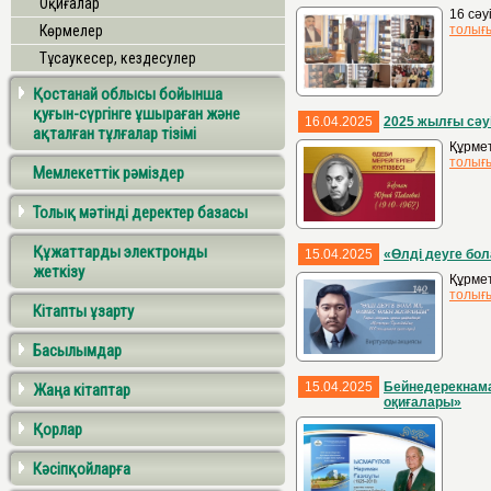
Оқиғалар
16 сәу
Көрмелер
толығ
Тұсаукесер, кездесулер
Қостанай облысы бойынша
қуғын-сүргінге ұшыраған және
16.04.2025
2025 жылғы сәу
ақталған тұлғалар тізімі
Құрмет
толығ
Мемлекеттік рәміздер
Толық мәтінді деректер базасы
Құжаттарды электронды
15.04.2025
«Өлді деуге бо
жеткізу
Құрмет
толығ
Кітапты ұзарту
Басылымдар
15.04.2025
Бейнедерекнама
Жаңа кітаптар
оқиғалары»
Қорлар
Кәсіпқойларға