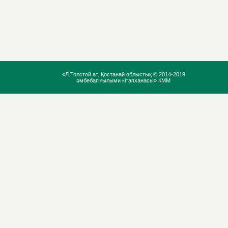
«Л.Толстой ат. Қостанай облыстық ©
2014-2019
әмбебап ғылыми кітапханасы» КММ