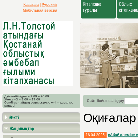
Кітапхана
Облыс
Қазақша
|
Русский
туралы
кітапхан
Мобильная версия
Дүйсенбі-Жұма – 9.00 – 20.00
Жексенбі – 9.00 – 17.00
Сайт бойынша іздеу
Сенбі мен айдың соңғы жұмыс күні – демалыс
күндері
Оқиғалар
Өзекті
Жаңалықтар
16.04.2025
«Абай әлеміне 