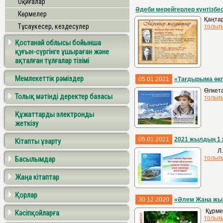
Оқиғалар
Әдеби мерейгерлер күнтізбес
Көрмелер
Қаңтар
Тұсаукесер, кездесулер
толығ
Қостанай облысы бойынша
қуғын-сүргінге ұшыраған және
ақталған тұлғалар тізімі
Мемлекеттік рәміздер
05.01.2021
«Тағдырыма өк
Өлкета
Толық мәтінді деректер базасы
толығ
Құжаттарды электронды
жеткізу
05.01.2021
2021 жылдың 1 
Кітапты ұзарту
Л. Н.
толығ
Басылымдар
Жаңа кітаптар
Қорлар
30.12.2020
«Әлем Жаңа жы
Құрмет
Кәсіпқойларға
толығ