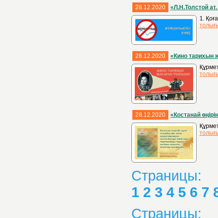
28.12.2020
«Л.Н.Толстой а
1. Қоғ
толығ
28.12.2020
«Кино тарихын 
Құрмет
толығ
28.12.2020
«Қостанай өңірі
Құрмет
толығ
Страницы:
1
2
3
4
5
6
7
Страницы: