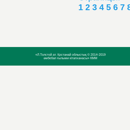
1
2
3
4
5
6
7
«Л.Толстой ат. Қостанай облыстық ©
2014-2019
әмбебап ғылыми кітапханасы» КММ