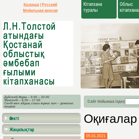
Кітапхана
Облыс
Қазақша
|
Русский
туралы
кітапхан
Мобильная версия
Дүйсенбі-Жұма – 9.00 – 20.00
Жексенбі – 9.00 – 17.00
Сайт бойынша іздеу
Сенбі мен айдың соңғы жұмыс күні – демалыс
күндері
Оқиғалар
Өзекті
Жаңалықтар
05.01.2021