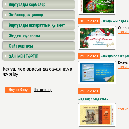
Виртуалды көрмелер
Жобалар, акциялар
30.12.2020
«Жаңа жылды қ
Виртуалды ақпараттық қызмет
Өнер т
толығ
Жедел сауалнама
Сайт картасы
ЗАҢ МЕН ТӘРТІП
29.12.2020
«Жеңімпаз жерле
Құрме
толығ
Келушілер арасында сауалнама
жүргізу
Дауыс беру
Нәтижелер
29.12.2020
«Қазақ солдаты»
...
толығ