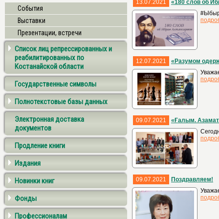
13.07.2021
«180 слов об И
События
#Ыбыр
Выставки
подро
Презентации, встречи
Список лиц репрессированных и
реабилитированных по
12.07.2021
«Разумом одерж
Костанайской области
Уважа
подро
Государственные символы
Полнотекстовые базы данных
Электронная доставка
09.07.2021
«Ғалым. Азамат
документов
Сегод
подро
Продление книги
Издания
09.07.2021
Поздравляем!
Новинки книг
Уважае
Фонды
подро
Профессионалам