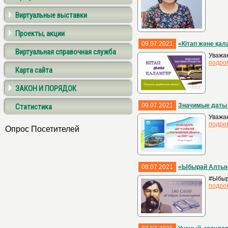
Виртуальные выставки
Проекты, акции
09.07.2021
«Кітап және қал
Виртуальная справочная служба
Уважае
подро
Карта сайта
ЗАКОН И ПОРЯДОК
09.07.2021
Значимые даты и
Статистика
Уважае
подро
Опрос Посетителей
08.07.2021
«Ыбырай Алтынс
#Ыбыр
подро