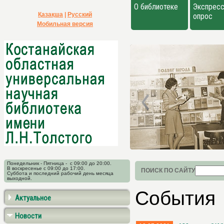
О библиотеке
Экспресс
Қазақша
|
Русский
опрос
Мобильная версия
Понедельник - Пятница - с 09:00 до 20:00.
В воскресенье с 09:00 до 17:00.
ПОИСК ПО САЙТУ
Суббота и последний рабочий день месяца
выходной.
События
Актуальное
Новости