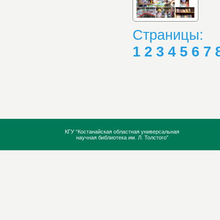
Страницы:
1
2
3
4
5
6
7
КГУ “Костанайская областная универсальная
научная библиотека им. Л. Толстого”