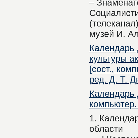
– Знаменат
Социалисти
(телеканал
музей И. А
Календарь д
культуры ак
[сост., комп
ред. Д. Т. Д
Календарь д
компьютер. н
1. Календа
области 