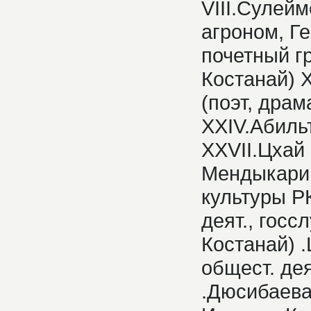
VIII.Сулейм
агроном, Ге
почетный гр
Костанай) X
(поэт, драм
XXIV.Абильт
XXVII.Цхай 
Мендыкаринс
культуры РК
деят., госс
Костанай) .
общест. дея
.Дюсибаева