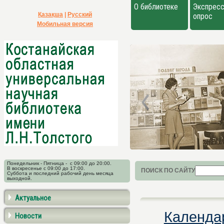
О библиотеке
Экспресс
Қазақша
|
Русский
опрос
Мобильная версия
Понедельник - Пятница - с 09:00 до 20:00.
В воскресенье с 09:00 до 17:00.
ПОИСК ПО САЙТУ
Суббота и последний рабочий день месяца
выходной.
Актуальное
Календар
Новости