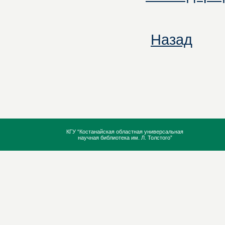
Назад
КГУ “Костанайская областная универсальная
научная библиотека им. Л. Толстого”