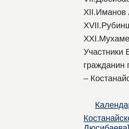
XII.Иманов 
XVII.Рубинш
XXI.Мухаме
Участники 
гражданин 
– Костанай
Календар
Костанайско
Дюсибаева]. 