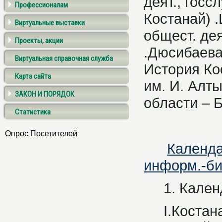
деят., госс
Профессионалам
Костанай) .
Виртуальные выставки
общест. дея
Проекты, акции
.Дюсибаева
Виртуальная справочная служба
История Ко
Карта сайта
им. И. Алт
ЗАКОН И ПОРЯДОК
области – 
Статистика
Опрос Посетителей
Календа
информ.-библ
1. Календ
I.Костанайс