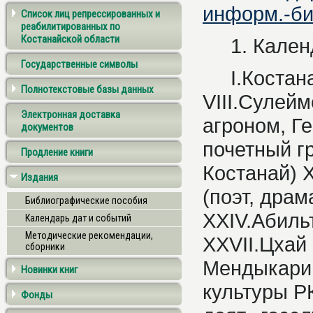
информ.-библ
Список лиц репрессированных и
реабилитированных по
Костанайской области
1. Календ
Государственные символы
I.Костанайс
Полнотекстовые базы данных
VIII.Сулейм
Электронная доставка
агроном, Ге
документов
почетный гр
Продление книги
Костанай) X
Издания
(поэт, драм
Библиографические пособия
XXIV.Абильт
Календарь дат и событий
Методические рекомендации,
XXVII.Цхай 
сборники
Мендыкаринс
Новинки книг
культуры РК
Фонды