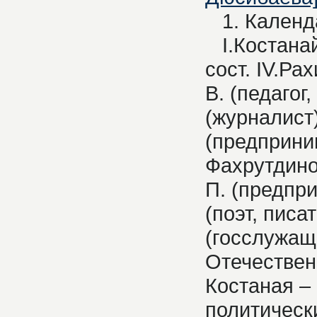
1. Календа
I.Костанайс
сост. IV.Ра
В. (педагог
(журналист)
(предприним
Фахрутдинов
П. (предпри
(поэт, писа
(госслужащ
Отечествен
Костаная –
политическ