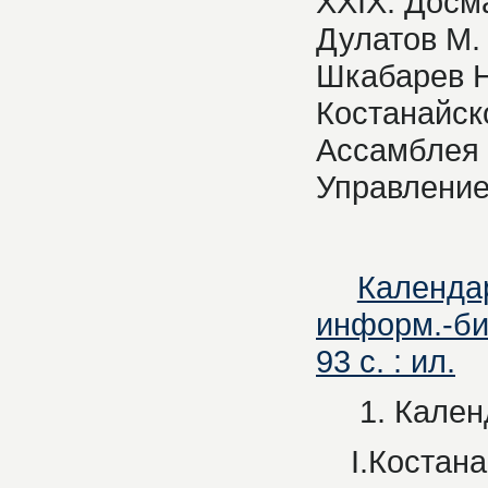
XXIX. Досма
Дулатов М. 
Шкабарев Н
Костанайск
Ассамблея 
Управление
Календар
информ.-биб
93 с. : ил.
1. Календа
I.Костанайс