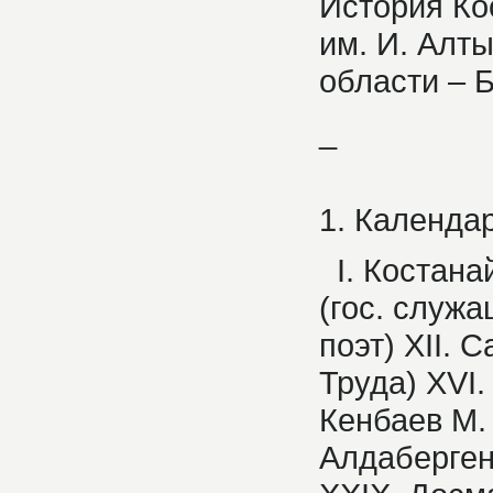
История Ко
им. И. Алт
области – 
_
1. Календа
I. Костанайс
(гос. служа
поэт) XII. 
Труда) XVI.
Кенбаев М. 
Алдабергено