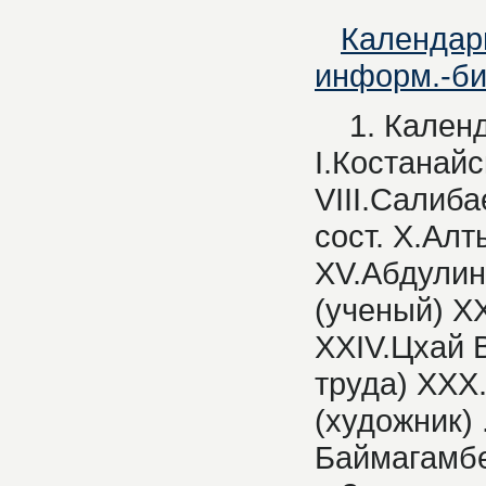
Календарь
информ.-биб
1. Календа
I.Костанайс
VIII.Салибае
сост. X.Алт
XV.Абдулина
(ученый) XX
XXIV.Цхай В
труда) XXX.
(художник) 
Баймагамбет