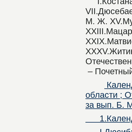
     I.Коста
VII.Дюсебае
М. Ж. XV.Му
XXIII.Мацар
XXIX.Матвие
XXXV.Житик
Отечествен
 – Почетны
Календ
области ; О
за вып. Б. М
1.Календа
I.Дюсибаева