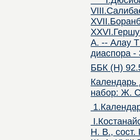
VIII.Салиба
XVII.Боранб
XXVI.Гершун
А. -- Алау
диаспора -
ББК (Н) 92.
Календарь д
набор: Ж. С.
1.Календар
I.Костанайск
Н. В., сост