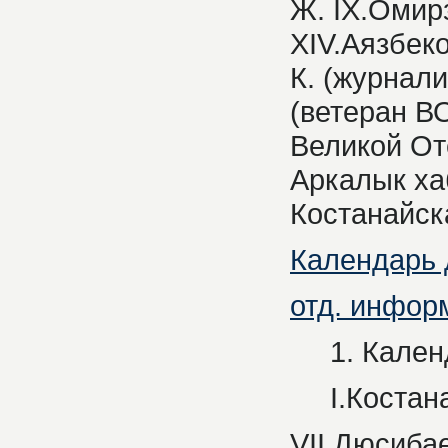
Ж. IX.Омирз
XIV.Аязбеко
К. (журнали
(ветеран В
Великой От
Аркалык ха
Костанайск
Календарь д
отд. информ.
1. Календа
I.Костанайс
VII.Дюсибае