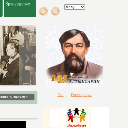
Краеведение
Вход
Регистрация
жмите "CTRL+Enter"