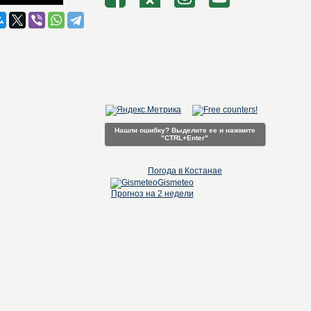
Нашли ошибку? Выделите ее и нажмите
"CTRL+Enter"
Погода в Костанае
Gismeteo
Прогноз на 2 недели