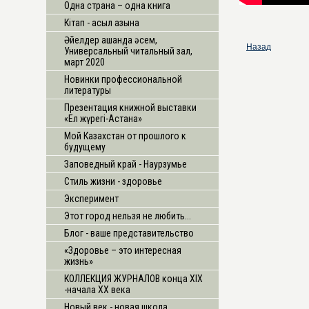
Одна страна – одна книга
Кітап - асыл қазына
Әйелдер қашанда әсем,
Назад
Универсальный читальный зал,
март 2020
Новинки профессиональной
литературы
Презентация книжной выставки
«Ел жүрегі-Астана»
Мой Казахстан от прошлого к
будущему
Заповедный край - Наурзумье
Стиль жизни - здоровье
Эксперимент
Этот город нельзя не любить...
Блог - ваше представительство
«Здоровье – это интересная
жизнь»
КОЛЛЕКЦИЯ ЖУРНАЛОВ конца XIX
-начала XX века
Новый век - новая школа