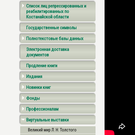
Список лиц репрессированных и
реабилитированных по
Костанайской области
Государственные символы
Полнотекстовые базы данных
Электронная доставка
документов
Продление книги
Издания
Новинки книг
Фонды
Профессионалам
Виртуальные выставки
Великий мир Л. Н. Толстого