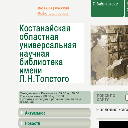
О библиотеке
Қазақша
|
Русский
Мобильная версия
Понедельник - Пятница - с 09:00 до 20:00.
ПОИСК ПО
В воскресенье с 09:00 до 17:00.
Суббота и последний рабочий день месяца
САЙТУ
выходной.
Наследие живе
Актуальное
Новости