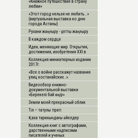
«Книжное путешествие в страну
любви»
«Этот город нельзя не любить...»
(виртуальная выставка ко дню
города Астаны)
Рухани жаңғыру - ұлттық жаңғыру
В каждом сердце
Идеи, меняющие мир. Открытия,
достижения, изобретения ХХI в
Коллекция миниатюрных издании
2017г.
«Все о войне расскажут названия
улиц костанайских…».
Видеообзор книжно-
документальной выставки
«Берекелі бай өңір»
Земли моей прекрасный облик
Тіл – татулық тірегі
Қазақ тарихындағы әйелдер
Коллекция книг с автографами,
дарственными надписями
писателей и ученых