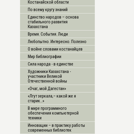
Костанайской области
По всему кругу знаний
Единство народов – основа
стабильного развития
Казахстана
Время. События. Люди
Любопытно. Интересно. Полезно
О войне словами костанайцев
Мир библиографии
Сила народа - в единстве
Художники Казахстана -
участники Великой
Отечественной войны
«Очаг, мой Дагестан»
«Лгут зеркала,– какой же я
старик…»
В мире программного
обеспечения компьютерной
техники
Инновации – в практику работы
современных библиотек