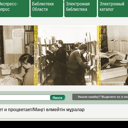
>
Экспресс-
Библиотеки
Электронная
Электронный
опрос
Области
библиотека
каталог
Нашли ошибку? Выделите ее и на
т и процветает/Мәңгі өлмейтін мұралар