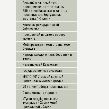
Великий шелковый путь.
Наследие веков – потомкам.
550-летию Казахского ханства
посвящается: Виртуальная
выставка 1-й книги
Книжные рекорды нашей
библиотеки
Прекрасный писатель своего
момента
Мой президент, моя страна, мое
будущее
Народа каждого язык бесценен и
велик
Независимый Казахстан
Государственные символы
«ЕХРО-2017: самый крупный
проект казахского народа»
70 летию Победы посвящается
Стиль жизни - здоровье
«Туған жердің топырағы -
тұмарым» = Земли моей
прекрасной облик»