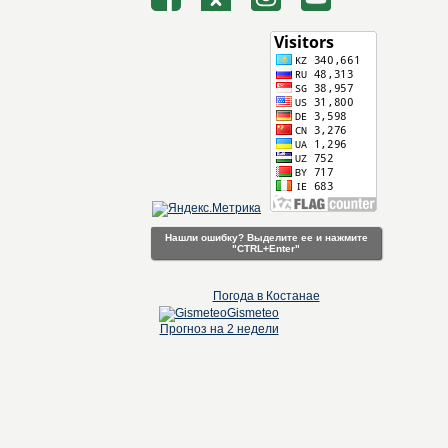
Нашли ошибку? Выделите ее и нажмите
"CTRL+Enter"
Погода в Костанае
Gismeteo
Прогноз на 2 недели