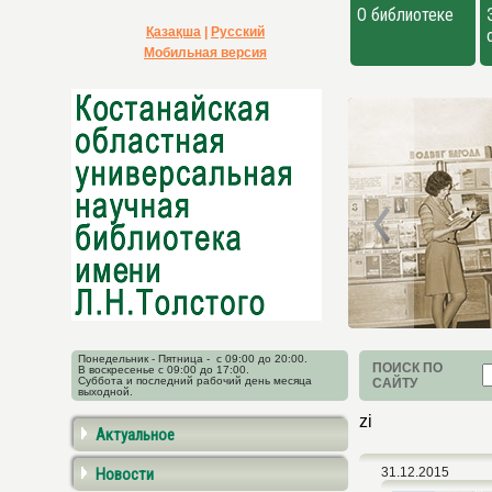
О библиотеке
Қазақша
|
Русский
Мобильная версия
Понедельник - Пятница - с 09:00 до 20:00.
ПОИСК ПО
В воскресенье с 09:00 до 17:00.
Суббота и последний рабочий день месяца
САЙТУ
выходной.
zi
Актуальное
Новости
31.12.2015