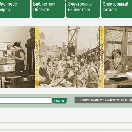
>
Экспресс-
Библиотеки
Электронная
Электронный
опрос
Области
библиотека
каталог
Нашли ошибку? Выделите ее и на