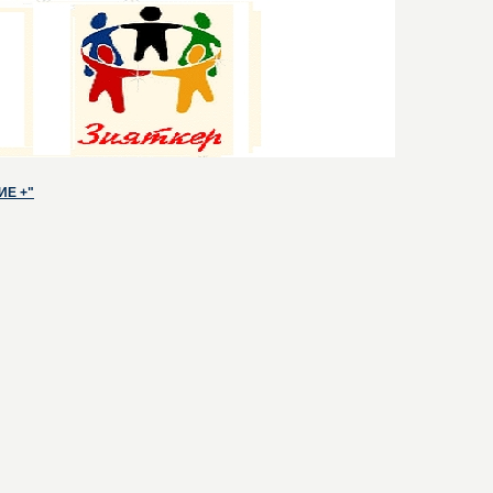
ИЕ +"