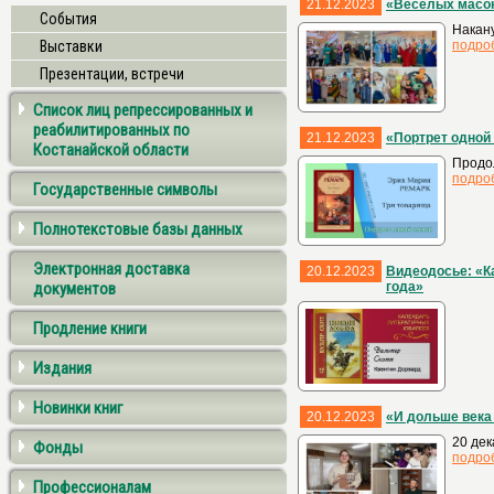
21.12.2023
«Весёлых масок
События
Накану
Выставки
подро
Презентации, встречи
Список лиц репрессированных и
реабилитированных по
21.12.2023
«Портрет одной 
Костанайской области
Продол
подро
Государственные символы
Полнотекстовые базы данных
Электронная доставка
20.12.2023
Видеодосье: «К
документов
года»
Продление книги
Издания
Новинки книг
20.12.2023
«И дольше века
20 дек
Фонды
подро
Профессионалам