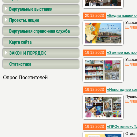
Виртуальные выставки
20.12.2023
«Будни нашей о
Проекты, акции
Уважае
подро
Виртуальная справочная служба
Карта сайта
ЗАКОН И ПОРЯДОК
19.12.2023
«Зимнее настро
Уважае
Статистика
подро
Опрос Посетителей
19.12.2023
«Новогоднее ко
Пушист
подро
19.12.2023
«ПРОчтение»: Т
Отдел 