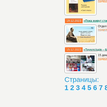
подро
19.12.2023
«Пока живут сти
Отдел 
подро
15.12.2023
«Тәуелсіздік – 
15 дек
подро
Страницы:
1
2
3
4
5
6
7