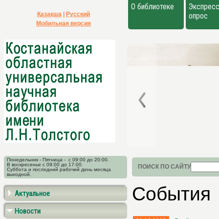
О библиотеке
Экспресс
Қазақша
|
Русский
опрос
Мобильная версия
Понедельник - Пятница - с 09:00 до 20:00.
В воскресенье с 09:00 до 17:00.
ПОИСК ПО САЙТУ
Суббота и последний рабочий день месяца
выходной.
События
Актуальное
Новости