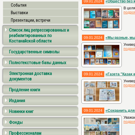
09.01.2024
«Общество без 
События
В целя
Выставки
подро
Презентации, встречи
Список лиц репрессированных и
реабилитированных по
09.01.2024
«Мы разные, мы
Костанайской области
Универ
подро
Государственные символы
Полнотекстовые базы данных
Электронная доставка
09.01.2024
«Газета "Қазақ 
документов
Универ
подро
Продление книги
Издания
09.01.2024
«Сохранить для
Новинки книг
Уважае
Фонды
подро
Профессионалам