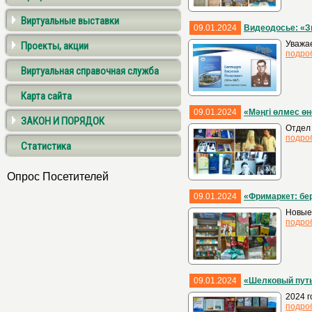
Виртуальные выставки
09.01.2024
Видеодосье: «З
Уважае
Проекты, акции
подро
Виртуальная справочная служба
Карта сайта
09.01.2024
«Мәңгі өлмес өн
ЗАКОН И ПОРЯДОК
Отдел 
подро
Статистика
Опрос Посетителей
09.01.2024
«Фримаркет: бер
Новые 
подро
09.01.2024
«Шелковый путь 
2024 г
подро