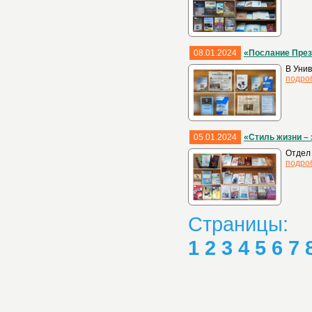
08.01.2024
«Послание През
В Унив
подро
05.01.2024
«Стиль жизни –
Отдел 
подро
Страницы:
1
2
3
4
5
6
7