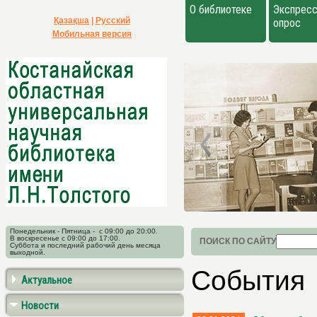
О библиотеке
Экспресс
Қазақша
|
Русский
опрос
Мобильная версия
Понедельник - Пятница - с 09:00 до 20:00.
В воскресенье с 09:00 до 17:00.
ПОИСК ПО САЙТУ
Суббота и последний рабочий день месяца
выходной.
События
Актуальное
Новости