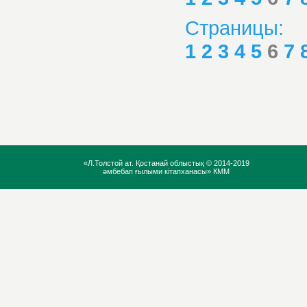
Страницы:
1
2
3
4
5
6
7
«Л.Толстой ат. Қостанай облыстық ©
2014-2019
әмбебап ғылыми кітапханасы» КММ