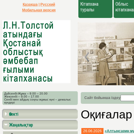
Кітапхана
Облыс
Қазақша
|
Русский
туралы
кітапхан
Мобильная версия
Дүйсенбі-Жұма – 9.00 – 20.00
Жексенбі – 9.00 – 17.00
Сайт бойынша іздеу
Сенбі мен айдың соңғы жұмыс күні – демалыс
күндері
Оқиғалар
Өзекті
Жаңалықтар
26.06.2026
«Алтынсарин мұ