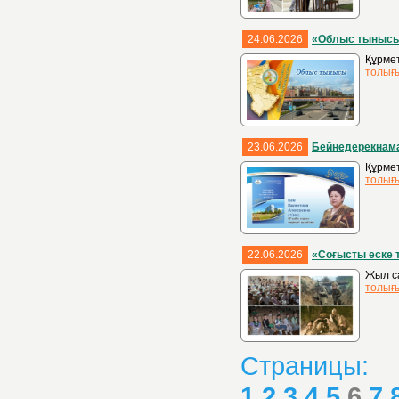
24.06.2026
«Облыс тыныс
Құрме
толығ
23.06.2026
Бейнедерекнама
Құрмет
толығ
22.06.2026
«Соғысты еске 
Жыл са
толығ
Страницы:
1
2
3
4
5
6
7