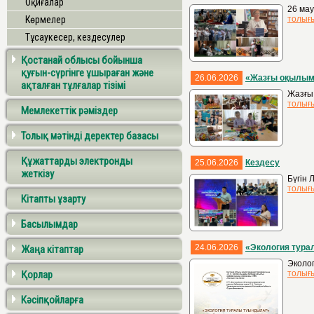
Оқиғалар
26 мау
Көрмелер
толығ
Тұсаукесер, кездесулер
Қостанай облысы бойынша
қуғын-сүргінге ұшыраған және
26.06.2026
«Жазғы оқылым»
ақталған тұлғалар тізімі
Жазғы
толығ
Мемлекеттік рәміздер
Толық мәтінді деректер базасы
Құжаттарды электронды
25.06.2026
Кездесу
жеткізу
Бүгін 
толығ
Кітапты ұзарту
Басылымдар
24.06.2026
«Экология тур
Жаңа кітаптар
Эколог
Қорлар
толығ
Кәсіпқойларға