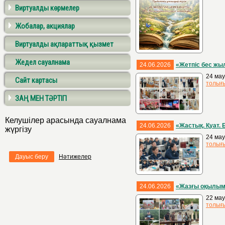
Виртуалды көрмелер
Жобалар, акциялар
Виртуалды ақпараттық қызмет
Жедел сауалнама
24.06.2026
«Жетпіс бес жы
24 мау
Сайт картасы
толығ
ЗАҢ МЕН ТӘРТІП
Келушілер арасында сауалнама
24.06.2026
«Жастық. Қуат.
жүргізу
24 мау
толығ
Дауыс беру
Нәтижелер
24.06.2026
«Жазғы оқылы
22 мау
толығ