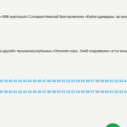
 КМК жүргізушісі Соловьев Николай Викторовичпен «Еңбек адамдары: әр күнн
ча друзей» музыкалық клубының «Осенняя пора...Очей очарование» атты конц
38
39
40
41
42
43
44
45
46
47
48
49
50
51
52
53
54
55
56
57
58
59
60
61
62
63
6
38
39
40
41
42
43
44
45
46
47
48
49
50
51
52
53
54
55
56
57
58
59
60
61
62
63
6