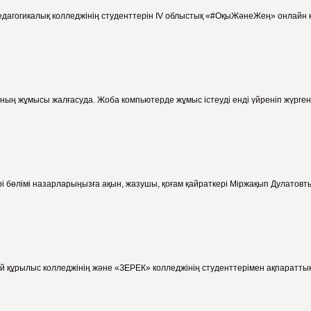
едагогикалық колледжінің студенттерін IV облыстық «#ОқыЖәнеЖең» онлайн к
ың жұмысы жалғасуда. Жоба компьютерде жұмыс істеуді енді үйреніп жүргенд
і бөлімі назарларыңызға ақын, жазушы, қоғам қайраткері Міржақып Дулатовт
 құрылыс колледжінің және «ЗЕРЕК» колледжінің студенттерімен ақпараттық ү