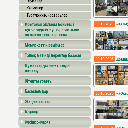
Оқиғалар
Көрмелер
Тұсаукесер, кездесулер
Қостанай облысы бойынша
13.10.2025
«Қазақ
қуғын-сүргінге ұшыраған және
ақталған тұлғалар тізімі
Мемлекеттік рәміздер
Толық мәтінді деректер базасы
13.10.2025
«Қазақ
Құжаттарды электронды
жеткізу
Кітапты ұзарту
Басылымдар
13.10.2025
«#Оқы
Жаңа кітаптар
Қорлар
Кәсіпқойларға