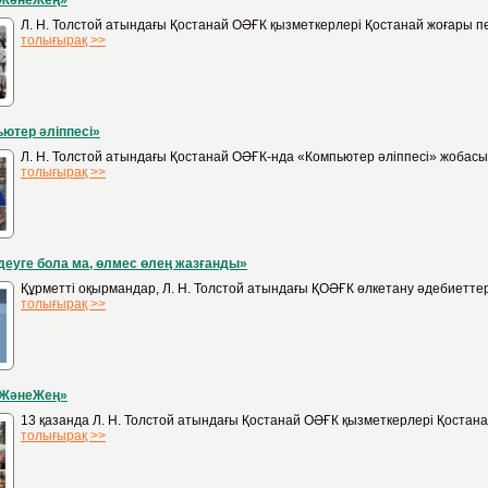
ЖәнеЖең»
Л. Н. Толстой атындағы Қостанай ОӘҒК қызметкерлері Қостанай жоғары п
толығырақ >>
ютер әліппесі»
Л. Н. Толстой атындағы Қостанай ОӘҒК-нда «Компьютер әліппесі» жобасын
толығырақ >>
деуге бола ма, өлмес өлең жазғанды»
Құрметті оқырмандар, Л. Н. Толстой атындағы ҚОӘҒК өлкетану әдебиеттер
толығырақ >>
ЖәнеЖең»
13 қазанда Л. Н. Толстой атындағы Қостанай ОӘҒК қызметкерлері Қостанай
толығырақ >>