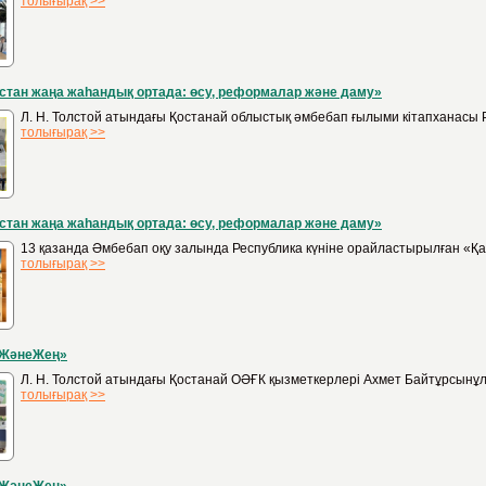
толығырақ >>
стан жаңа жаһандық ортада: өсу, реформалар және даму»
Л. Н. Толстой атындағы Қостанай облыстық әмбебап ғылыми кітапханасы 
толығырақ >>
стан жаңа жаһандық ортада: өсу, реформалар және даму»
13 қазанда Әмбебап оқу залында Республика күніне орайластырылған «Қа
толығырақ >>
ЖәнеЖең»
Л. Н. Толстой атындағы Қостанай ОӘҒК қызметкерлері Ахмет Байтұрсынұл
толығырақ >>