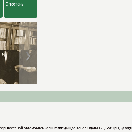
Өлкетану
лері Қостанай автомобиль көлігі колледжінде Кеңес Одағының Батыры, қаза