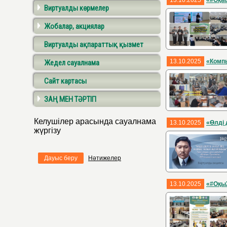
13.10.2025
«#Оқы
Виртуалды көрмелер
Жобалар, акциялар
Виртуалды ақпараттық қызмет
13.10.2025
«Компь
Жедел сауалнама
Сайт картасы
ЗАҢ МЕН ТӘРТІП
Келушілер арасында сауалнама
13.10.2025
«Өлді 
жүргізу
Дауыс беру
Нәтижелер
13.10.2025
«#Оқы