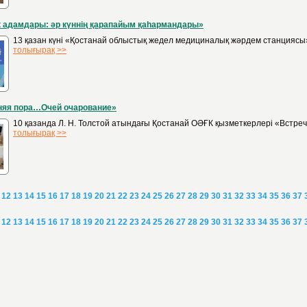
 адамдары: әр күннің қарапайым қаһармандары»
13 қазан күні «Қостанай облыстық жедел медициналық жәрдем станциясы»
толығырақ >>
няя пора…Очей очарование»
10 қазанда Л. Н. Толстой атындағы Қостанай ОӘҒК қызметкерлері «Встре
толығырақ >>
12
13
14
15
16
17
18
19
20
21
22
23
24
25
26
27
28
29
30
31
32
33
34
35
36
37
12
13
14
15
16
17
18
19
20
21
22
23
24
25
26
27
28
29
30
31
32
33
34
35
36
37