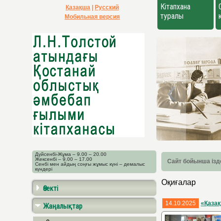
Кітапхана
Қазақша
|
Русский
туралы
Мобильная версия
Дүйсенбі-Жұма – 9.00 – 20.00
Жексенбі – 9.00 – 17.00
Сайт бойынша ізд
Сенбі мен айдың соңғы жұмыс күні – демалыс
күндері
Оқиғалар
Өзекті
14.10.2025
«Қазақ
Жаңалықтар