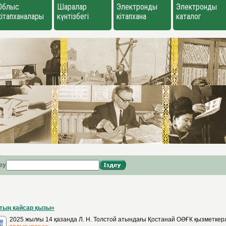
Облыс
Шаралар
Электронды
Электронды
кітапханалары
күнтізбегі
кітапхана
каталог
еу
тың қайсар қызы»
2025 жылғы 14 қазанда Л. Н. Толстой атындағы Қостанай ОӘҒК қызметкер