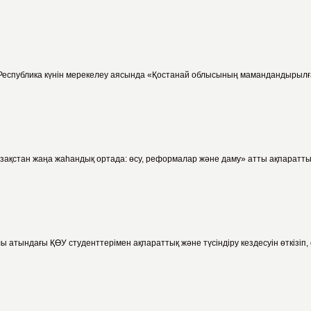
Республика күнін мерекелеу аясында «Қостанай облысының мамандандырылған 
зақстан жаңа жаһандық ортада: өсу, реформалар және даму» атты ақпараттық
ы атындағы ҚӨУ студенттерімен ақпараттық және түсіндіру кездесуін өткізіп