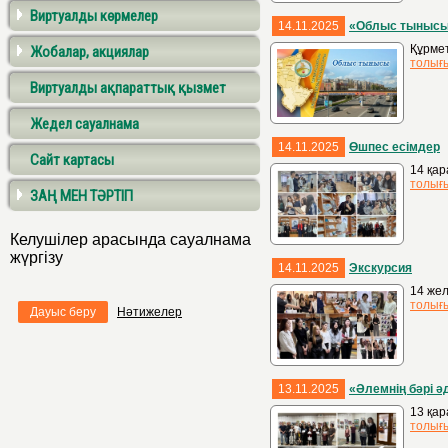
Виртуалды көрмелер
14.11.2025
«Облыс тыныс
Құрме
Жобалар, акциялар
толығ
Виртуалды ақпараттық қызмет
Жедел сауалнама
14.11.2025
Өшпес есімдер
Сайт картасы
14 қар
толығ
ЗАҢ МЕН ТӘРТІП
Келушілер арасында сауалнама
жүргізу
14.11.2025
Экскурсия
14 жел
толығ
Дауыс беру
Нәтижелер
13.11.2025
«Әлемнің бәрі ә
13 қар
толығ