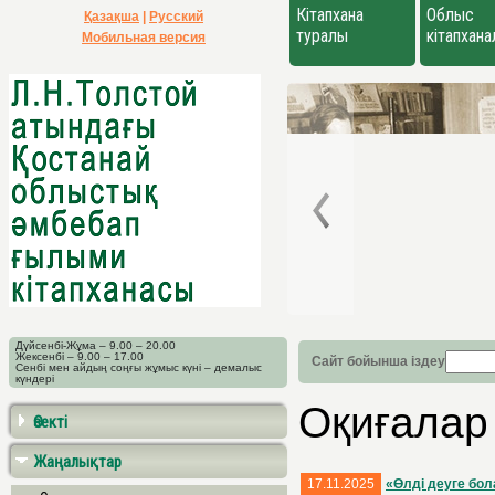
Кітапхана
Облыс
Қазақша
|
Русский
туралы
кітапхан
Мобильная версия
Дүйсенбі-Жұма – 9.00 – 20.00
Жексенбі – 9.00 – 17.00
Сайт бойынша іздеу
Сенбі мен айдың соңғы жұмыс күні – демалыс
күндері
Оқиғалар
Өзекті
Жаңалықтар
17.11.2025
«Өлді деуге бол