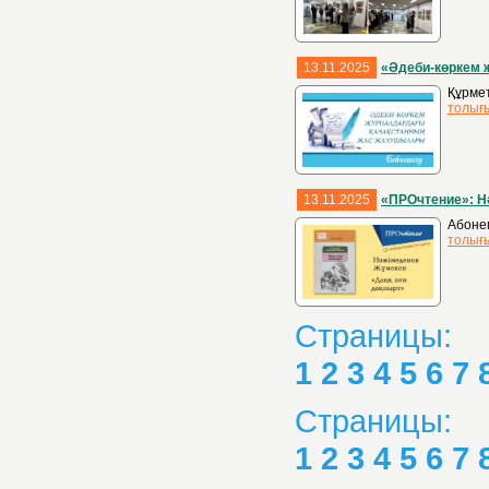
13.11.2025
«Әдеби-көркем 
Құрме
толығ
13.11.2025
«ПРОчтение»: Н
Абоне
толығ
Страницы:
1
2
3
4
5
6
7
Страницы:
1
2
3
4
5
6
7