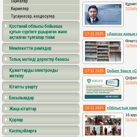
Оқиғалар
Құрмет
Көрмелер
толығ
Тұсаукесер, кездесулер
Қостанай облысы бойынша
қуғын-сүргінге ұшыраған және
17.11.2025
«Дархан дарын 
ақталған тұлғалар тізімі
Өлкета
толығ
Мемлекеттік рәміздер
Толық мәтінді деректер базасы
Құжаттарды электронды
17.11.2025
Qoğam Space «С
жеткізу
Qoğam
толығ
Кітапты ұзарту
Басылымдар
16.11.2025
«Облыстық евре
Жаңа кітаптар
16 қар
Қорлар
толығ
Кәсіпқойларға