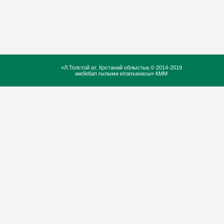
«Л.Толстой ат. Қостанай облыстық ©
2014-2019
әмбебап ғылыми кітапханасы» КММ