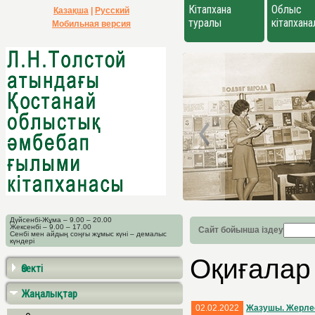
Кітапхана
Облыс
Қазақша
|
Русский
туралы
кітапхан
Мобильная версия
Дүйсенбі-Жұма – 9.00 – 20.00
Жексенбі – 9.00 – 17.00
Сайт бойынша іздеу
Сенбі мен айдың соңғы жұмыс күні – демалыс
күндері
Оқиғалар
Өзекті
Жаңалықтар
02.02.2022
Жазушы. Жерлес