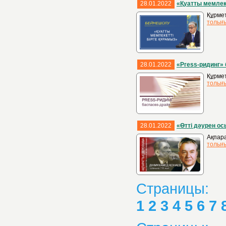
28.01.2022
«Қуатты мемлеке
Құрмет
толығ
28.01.2022
«Ргеѕѕ-ридинг» 
Құрмет
толығ
28.01.2022
«Өтті дәурен о
Ақпара
толығ
Страницы:
1
2
3
4
5
6
7