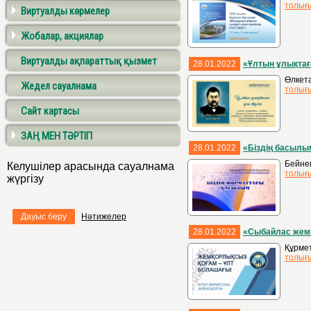
толығ
Виртуалды көрмелер
Жобалар, акциялар
Виртуалды ақпараттық қызмет
28.01.2022
«Ұлтын ұлықтағ
Өлкета
Жедел сауалнама
толығ
Сайт картасы
ЗАҢ МЕН ТӘРТІП
28.01.2022
«Біздің басылы
Бейнеш
Келушілер арасында сауалнама
толығ
жүргізу
Дауыс беру
Нәтижелер
28.01.2022
«Сыбайлас жемқ
Құрмет
толығ