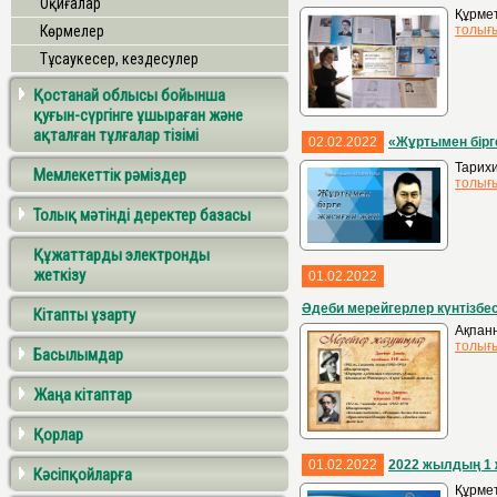
Оқиғалар
Құрмет
Көрмелер
толығ
Тұсаукесер, кездесулер
Қостанай облысы бойынша
қуғын-сүргінге ұшыраған және
ақталған тұлғалар тізімі
02.02.2022
«Жұртымен бірг
Тарихи
Мемлекеттік рәміздер
толығ
Толық мәтінді деректер базасы
Құжаттарды электронды
жеткізу
01.02.2022
Әдеби мерейгерлер күнтізбес
Кітапты ұзарту
Ақпанн
толығ
Басылымдар
Жаңа кітаптар
Қорлар
01.02.2022
2022 жылдың 1 
Кәсіпқойларға
Құрмет