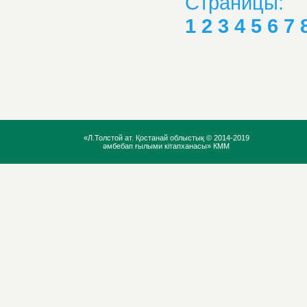
Страницы:
1
2
3
4
5
6
7
«Л.Толстой ат. Қостанай облыстық ©
2014-2019
әмбебап ғылыми кітапханасы» КММ