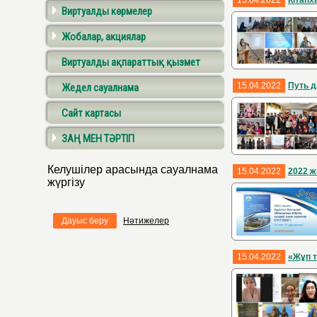
15.04.2022
Кітапх
Виртуалды көрмелер
Жобалар, акциялар
Виртуалды ақпараттық қызмет
15.04.2022
Путь д
Жедел сауалнама
Сайт картасы
ЗАҢ МЕН ТӘРТІП
Келушілер арасында сауалнама
15.04.2022
2022 ж
жүргізу
Дауыс беру
Нәтижелер
15.04.2022
«Жұп т