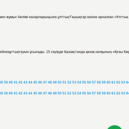
мен жұмыс бөлімі назарларыңызға ұлттық Ғашықтар күніне арналған «Ұлттық 
ейнеқұттықтауын ұсынады. 15 сәуірде Қазақстанда қазақ халқының «Қозы Көр
38
39
40
41
42
43
44
45
46
47
48
49
50
51
52
53
54
55
56
57
58
59
60
61
62
63
6
38
39
40
41
42
43
44
45
46
47
48
49
50
51
52
53
54
55
56
57
58
59
60
61
62
63
6