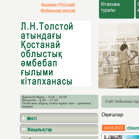
Кітапхана
Қазақша
|
Русский
туралы
Мобильная версия
Дүйсенбі-Жұма – 9.00 – 20.00
Жексенбі – 9.00 – 17.00
Сайт бойынша ізд
Сенбі мен айдың соңғы жұмыс күні – демалыс
күндері
Оқиғалар
Өзекті
18.04.2022
«Көшп
Жаңалықтар