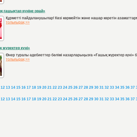
қ ғашықтар күніне орай»
Құрметті пайдаланушылар! Көзі көрмейтін және нашар көретін азаматтар
толығырақ >>
 жүректер күні»
Өнер туралы әдебиеттер бөлімі назарларыңызға «Ғашық жүректер күні» б
толығырақ >>
12
13
14
15
16
17
18
19
20
21
22
23
24
25
26
27
28
29
30
31
32
33
34
35
36
37
12
13
14
15
16
17
18
19
20
21
22
23
24
25
26
27
28
29
30
31
32
33
34
35
36
37