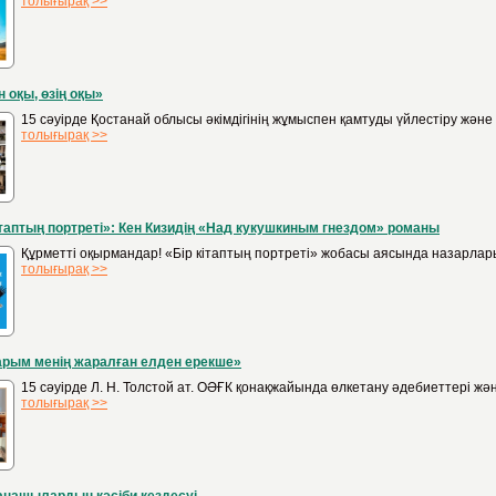
толығырақ >>
н оқы, өзің оқы»
15 сәуірде Қостанай облысы әкімдігінің жұмыспен қамтуды үйлестіру және
толығырақ >>
ітаптың портреті»: Кен Кизидің «Над кукушкиным гнездом» романы
Құрметті оқырмандар! «Бір кітаптың портреті» жобасы аясында назарлар
толығырақ >>
рым менің жаралған елден ерекше»
15 сәуірде Л. Н. Толстой ат. ОӘҒК қонақжайында өлкетану әдебиеттері ж
толығырақ >>