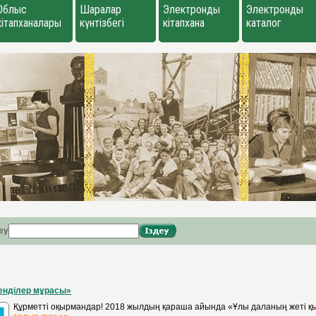
Облыс
Шаралар
Электронды
Электронды
кітапханалары
күнтізбегі
кітапхана
каталог
еу
енділер мұрасы»
Құрметті оқырмандар! 2018 жылдың қараша айында «Ұлы даланың жеті қыр