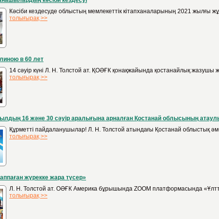
анашылардың кәсіби кездесуі
Кәсіби кездесуде облыстың мемлекеттік кітапханаларының 2021 жылғы жұ
толығырақ >>
линою в 60 лет
14 сәуір күні Л. Н. Толстой ат. ҚОӘҒК қонақжайында қостанайлық жазушы 
толығырақ >>
ылдың 16 және 30 сәуір аралығына арналған Қостанай облысының атаулы
Құрметті пайдаланушылар! Л. Н. Толстой атындағы Қостанай облыстық әм
толығырақ >>
аппаған жүрекке жара түсер»
Л. Н. Толстой ат. ОӘҒК Америка бұрышында ZOOM платформасында «Ұлттық
толығырақ >>