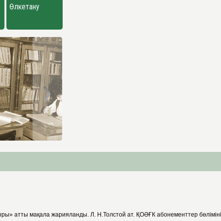
Өлкетану
ы» атты мақала жарияланды. Л. Н.Толстой ат. ҚОӘҒК абонементтер бөліміні