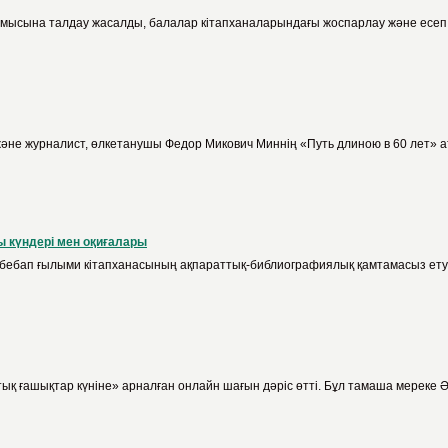
мысына талдау жасалды, балалар кітапханаларындағы жоспарлау және есеп бе
және журналист, өлкетанушы Федор Микович Миннің «Путь длиною в 60 лет» ат
 күндері мен оқиғалары
бебап ғылыми кітапханасының ақпараттық-библиографиялық қамтамасыз ету бө
 ғашықтар күніне» арналған онлайн шағын дәріс өтті. Бұл тамаша мереке Ә