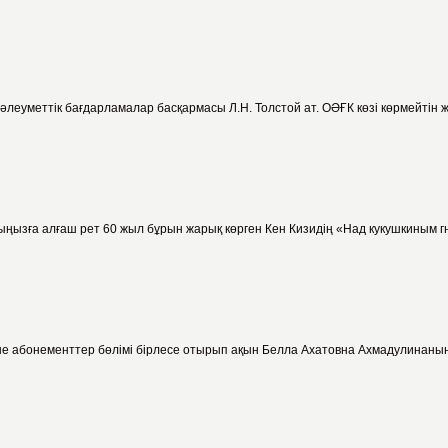
 әлеуметтік бағдарламалар басқармасы Л.Н. Толстой ат. ОӘҒК көзі көрмейтін 
ыңызға алғаш рет 60 жыл бұрын жарық көрген Кен Кизидің «Над кукушкиным 
әне абонементтер бөлімі бірлесе отырып ақын Белла Ахатовна Ахмадулинаның 