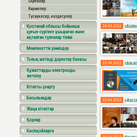
Оқиғалар
Көрмелер
Тұсаукесер, кездесулер
Қостанай облысы бойынша
18.04.2022
«Бізбе
қуғын-сүргінге ұшыраған және
ақталған тұлғалар тізімі
Мемлекеттік рәміздер
Толық мәтінді деректер базасы
18.04.2022
«Бір к
Құжаттарды электронды
жеткізу
Кітапты ұзарту
Басылымдар
15.04.2022
«Доста
Жаңа кітаптар
Қорлар
Кәсіпқойларға