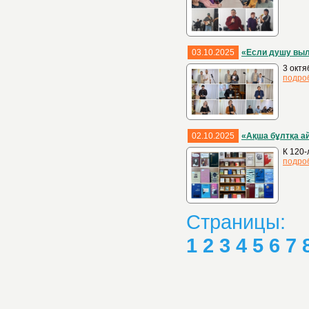
03.10.2025
«Если душу вы
3 окт
подро
02.10.2025
«Ақша бұлтқа а
К 120-
подро
Страницы:
1
2
3
4
5
6
7