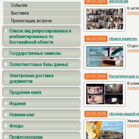
06.10.2025
Экскурсия
События
6 октя
Выставки
подро
Презентации, встречи
Список лиц репрессированных и
реабилитированных по
06.10.2025
«Книга памяти»
Костанайской области
Отдел 
подро
Государственные символы
Полнотекстовые базы данных
Электронная доставка
04.10.2025
Политическая с
документов
В рамк
подро
Продление книги
Издания
03.10.2025
«Будни нашей о
Новинки книг
Уважае
Фонды
подро
Профессионалам