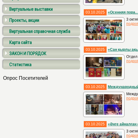
Виртуальные выставки
03.10.2025
«Осенняя пора…
3 октя
Проекты, акции
подро
Виртуальная справочная служба
Карта сайта
03.10.2025
«Сан қырлы ақ
ЗАКОН И ПОРЯДОК
Отдел 
подро
Статистика
Опрос Посетителей
03.10.2025
Международный 
Междун
подро
03.10.2025
«Әнге айналған
3 октя
подро