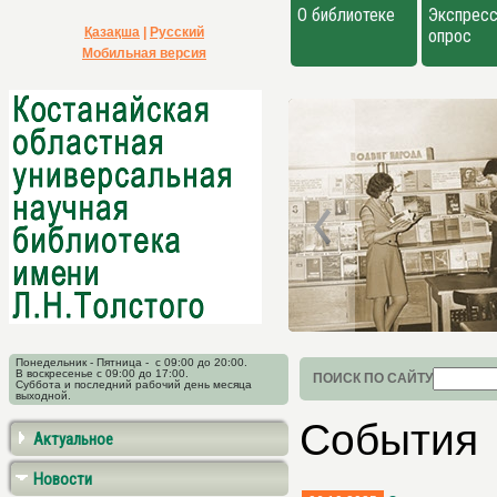
О библиотеке
Экспресс
Қазақша
|
Русский
опрос
Мобильная версия
Понедельник - Пятница - с 09:00 до 20:00.
В воскресенье с 09:00 до 17:00.
ПОИСК ПО САЙТУ
Суббота и последний рабочий день месяца
выходной.
События
Актуальное
Новости