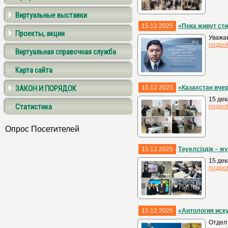
Виртуальные выставки
15.12.2025
«Пока живут сти
Проекты, акции
Уважае
подро
Виртуальная справочная служба
Карта сайта
ЗАКОН И ПОРЯДОК
15.12.2025
«Казахстан вчер
15 дек
Статистика
подро
Опрос Посетителей
15.12.2025
Тәуелсіздік – жү
15 дек
подро
15.12.2025
«Антология иск
Отдел 