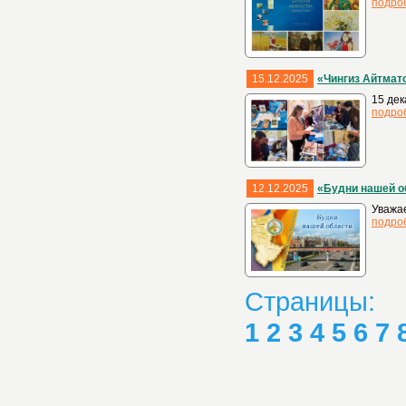
подро
15.12.2025
«Чингиз Айтмат
15 дек
подро
12.12.2025
«Будни нашей о
Уважае
подро
Страницы:
1
2
3
4
5
6
7