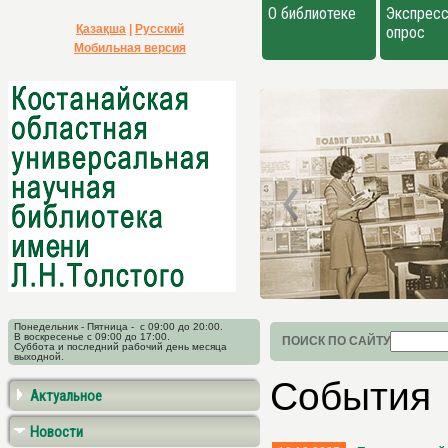
О библиотеке
Экспресс
Қазақша
|
Русский
опрос
Мобильная версия
Понедельник - Пятница - с 09:00 до 20:00.
В воскресенье с 09:00 до 17:00.
ПОИСК ПО САЙТУ
Суббота и последний рабочий день месяца
выходной.
События
Актуальное
Новости