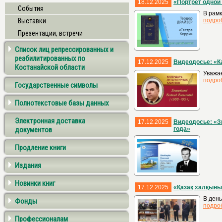
18.12.2025
«Портрет одной 
События
В рамк
Выставки
подро
Презентации, встречи
Список лиц репрессированных и
реабилитированных по
17.12.2025
Видеодосье: «К
Костанайской области
Уважае
подро
Государственные символы
Полнотекстовые базы данных
Электронная доставка
17.12.2025
Видеодосье: «З
документов
года»
Продление книги
Издания
Новинки книг
17.12.2025
«Қазақ халқыны
В день
Фонды
подро
Профессионалам