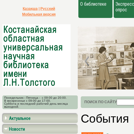
О библиотеке
Экспресс
Қазақша
|
Русский
опрос
Мобильная версия
Понедельник - Пятница - с 09:00 до 20:00.
В воскресенье с 09:00 до 17:00.
ПОИСК ПО САЙТУ
Суббота и последний рабочий день месяца
выходной.
События
Актуальное
Новости