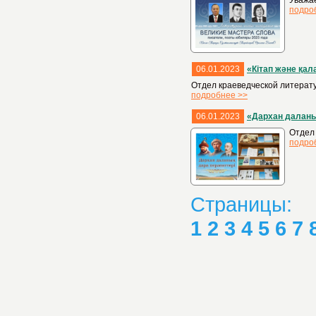
Уважа
подро
06.01.2023
«Кітап және қал
Отдел краеведческой литерату
подробнее >>
06.01.2023
«Дархан даланы
Отдел
подро
Страницы:
1
2
3
4
5
6
7