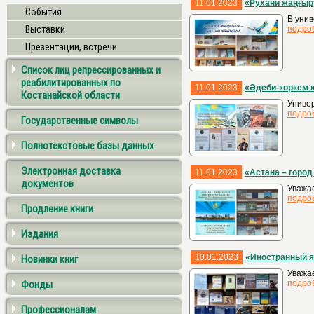
11.01.2023
«Рухани жаңғыр
События
В унив
Выставки
подро
Презентации, встречи
Список лиц репрессированных и
реабилитированных по
11.01.2023
«Әдеби-көркем 
Костанайской области
Униве
подро
Государственные символы
Полнотекстовые базы данных
Электронная доставка
11.01.2023
«Астана – город
документов
Уважае
подро
Продление книги
Издания
10.01.2023
«Иностранный я
Новинки книг
Уважа
Фонды
подро
Профессионалам