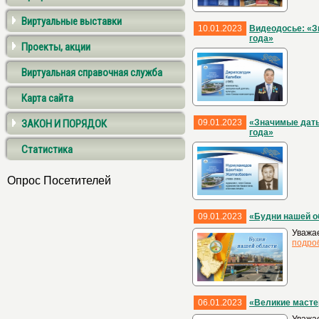
Виртуальные выставки
10.01.2023
Видеодосье: «З
года»
Проекты, акции
Виртуальная справочная служба
Карта сайта
ЗАКОН И ПОРЯДОК
09.01.2023
«Значимые даты
года»
Статистика
Опрос Посетителей
09.01.2023
«Будни нашей о
Уважае
подро
06.01.2023
«Великие масте