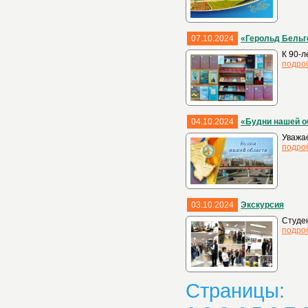
07.10.2024
«Герольд Бельг
К 90-л
подро
04.10.2024
«Будни нашей о
Уважае
подро
03.10.2024
Экскурсия
Студен
подро
Страницы: