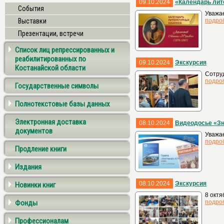
09.10.2024
«Календарь лит
События
Уважа
Выставки
подро
Презентации, встречи
Список лиц репрессированных и
реабилитированных по
09.10.2024
Экскурсия
Костанайской области
Сотруд
подро
Государственные символы
Полнотекстовые базы данных
Электронная доставка
08.10.2024
Видеодосье «Зн
документов
Уважае
подро
Продление книги
Издания
08.10.2024
Экскурсия
Новинки книг
8 октя
Фонды
подро
Профессионалам