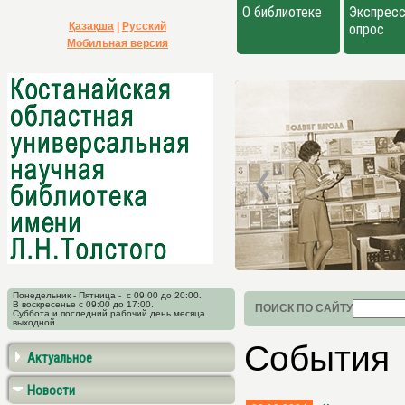
О библиотеке
Экспресс
Қазақша
|
Русский
опрос
Мобильная версия
Понедельник - Пятница - с 09:00 до 20:00.
В воскресенье с 09:00 до 17:00.
ПОИСК ПО САЙТУ
Суббота и последний рабочий день месяца
выходной.
События
Актуальное
Новости