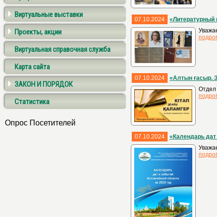
Виртуальные выставки
07.10.2024
«Литературный 
Уважа
Проекты, акции
подро
Виртуальная справочная служба
Карта сайта
07.10.2024
«Алтын ғасыр. 
ЗАКОН И ПОРЯДОК
Отдел 
подро
Статистика
Опрос Посетителей
07.10.2024
«Календарь дат 
Уважае
подро