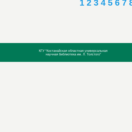
1
2
3
4
5
6
7
КГУ “Костанайская областная универсальная
научная библиотека им. Л. Толстого”