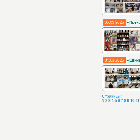
05.03.2025
«Прек
04.03.2025
«Едина
Страницы:
1
2
3
4
5
6
7
8
9
10
11