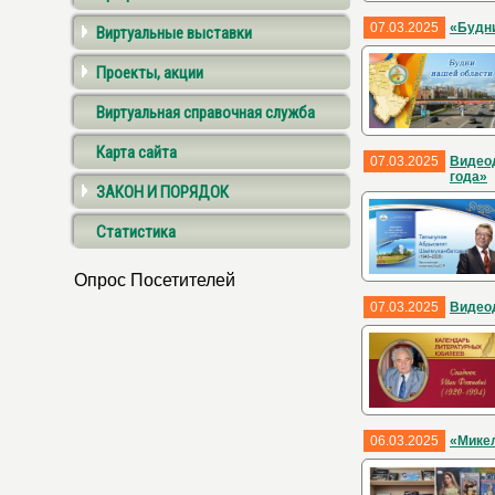
07.03.2025
«Будн
Виртуальные выставки
Проекты, акции
Виртуальная справочная служба
Карта сайта
07.03.2025
Видеод
года»
ЗАКОН И ПОРЯДОК
Статистика
Опрос Посетителей
07.03.2025
Видеод
06.03.2025
«Мике