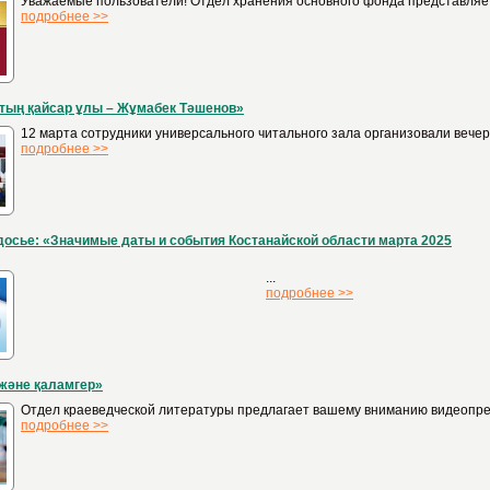
Уважаемые пользователи! Отдел хранения основного фонда представляет
подробнее >>
тың қайсар ұлы – Жұмабек Тәшенов»
12 марта сотрудники универсального читального зала организовали вече
подробнее >>
осье: «Значимые даты и события Костанайской области марта 2025
...
подробнее >>
 және қаламгер»
Отдел краеведческой литературы предлагает вашему вниманию видеопрезе
подробнее >>