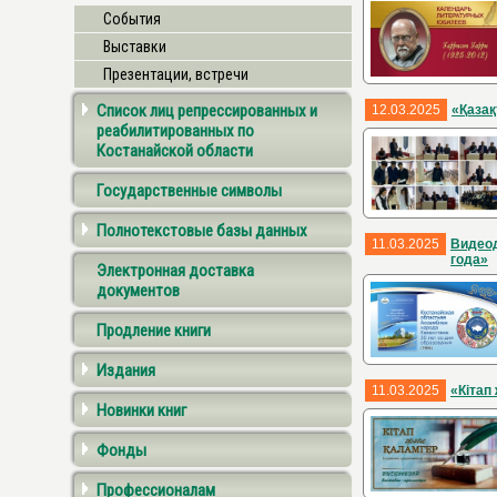
События
Выставки
Презентации, встречи
Список лиц репрессированных и
12.03.2025
«Қазақ
реабилитированных по
Костанайской области
Государственные символы
Полнотекстовые базы данных
11.03.2025
Видеод
года»
Электронная доставка
документов
Продление книги
Издания
11.03.2025
«Кітап
Новинки книг
Фонды
Профессионалам