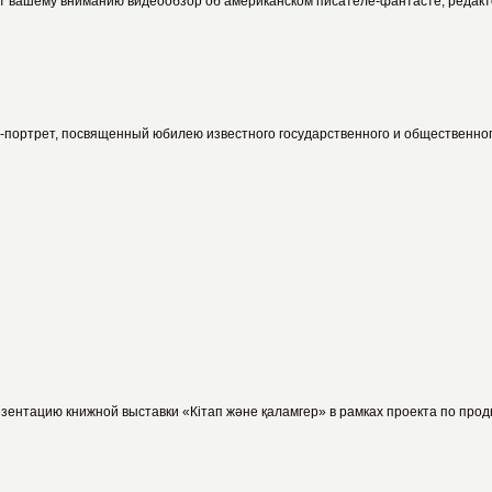
 вашему вниманию видеообзор об американском писателе-фантасте, редакто
р-портрет, посвященный юбилею известного государственного и общественно
нтацию книжной выставки «Кітап және қаламгер» в рамках проекта по продвиж