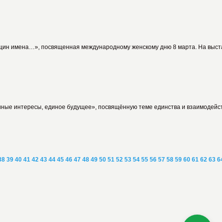
ин имена…», посвященная международному женскому дню 8 марта. На выстав
ные интересы, единое будущее», посвящённую теме единства и взаимодейств
38
39
40
41
42
43
44
45
46
47
48
49
50
51
52
53
54
55
56
57
58
59
60
61
62
63
6