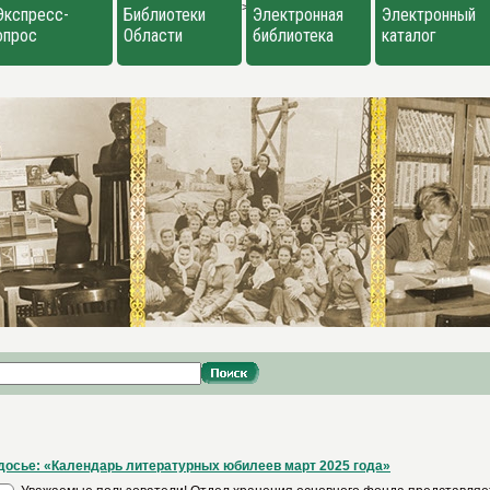
>
Экспресс-
Библиотеки
Электронная
Электронный
опрос
Области
библиотека
каталог
осье: «Календарь литературных юбилеев март 2025 года»