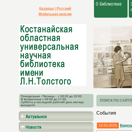
О библиотеке
Қазақша
|
Русский
Мобильная версия
Понедельник - Пятница - с 09:00 до 20:00.
В воскресенье с 09:00 до 17:00.
ПОИСК ПО САЙТУ
Суббота и последний рабочий день месяца
выходной.
События
Актуальное
12.03.2025
Видеод
Новости