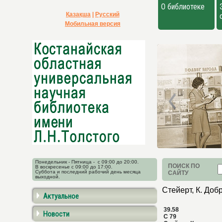
О библиотеке
Қазақша
|
Русский
Мобильная версия
Понедельник - Пятница - с 09:00 до 20:00.
ПОИСК ПО
В воскресенье с 09:00 до 17:00.
Суббота и последний рабочий день месяца
САЙТУ
выходной.
Стейерт, К. Доб
Актуальное
39.58
Новости
С 79