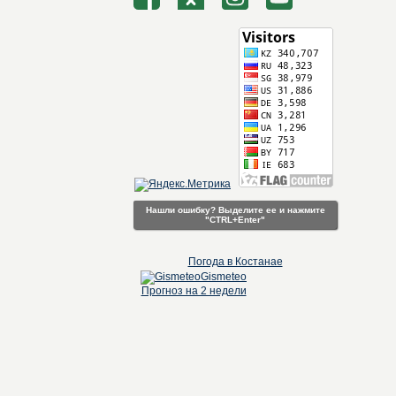
Нашли ошибку? Выделите ее и нажмите
"CTRL+Enter"
Погода в Костанае
Gismeteo
Прогноз на 2 недели