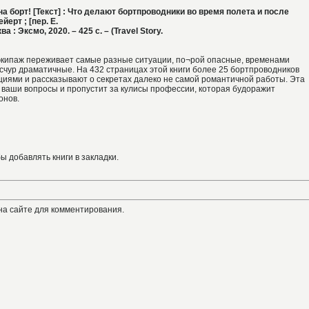
а борт! [Текст] : Что делают бортпроводники во время полета и после
йерт ; [пер. Е.
а : Эксмо, 2020. – 425 с. – (Travel Story.
экипаж переживает самые разные ситуации, по¬рой опасные, временами
счур драматичные. На 432 страницах этой книги более 25 бортпроводников
циями и рассказывают о секретах далеко не самой романтичной работы. Эта
е ваши вопросы и пропустит за кулисы профессии, которая будоражит
онов.
бы добавлять книги в закладки.
на сайте для комментирования.