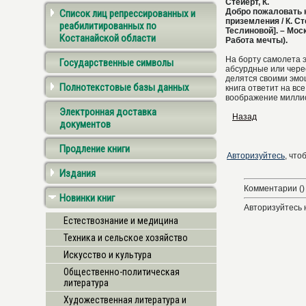
Стейерт, К.
Добро пожаловать н
Список лиц репрессированных и
приземления / К. Сте
реабилитированных по
Теслиновой]. – Москв
Костанайской области
Работа мечты).
На борту самолета 
Государственные символы
абсурдные или чере
делятся своими эмо
Полнотекстовые базы данных
книга ответит на вс
воображение милли
Электронная доставка
Назад
документов
Продление книги
Авторизуйтесь
, что
Издания
Комментарии ()
Новинки книг
Авторизуйтесь 
Естествознание и медицина
Техника и сельское хозяйство
Искусство и культура
Общественно-политическая
литература
Художественная литература и