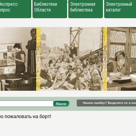
>
Экспресс-
Библиотеки
Электронная
Электронный
опрос
Области
библиотека
каталог
Нашли ошибку? Выделите ее и на
ро пожаловать на борт!