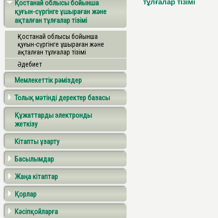
тұлғалар тізімі
Қостанай облысы бойынша
қуғын-сүргінге ұшыраған және
ақталған тұлғалар тізімі
Қостанай облысы бойынша
қуғын-сүргінге ұшыраған және
ақталған тұлғалар тізімі
Әдебиет
Мемлекеттік рәміздер
Толық мәтінді деректер базасы
Құжаттарды электронды
жеткізу
Кітапты ұзарту
Басылымдар
Жаңа кітаптар
Қорлар
Кәсіпқойларға