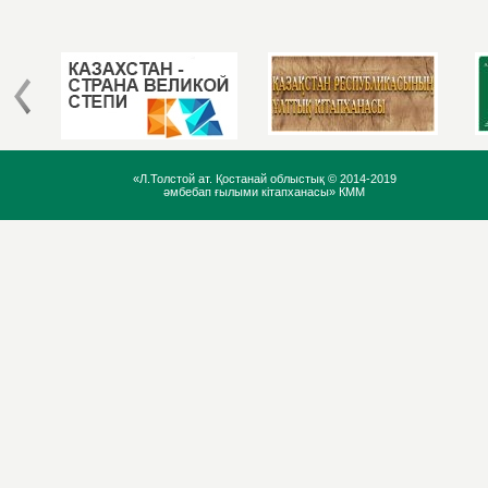
«Л.Толстой ат. Қостанай облыстық ©
2014-2019
әмбебап ғылыми кітапханасы» КММ