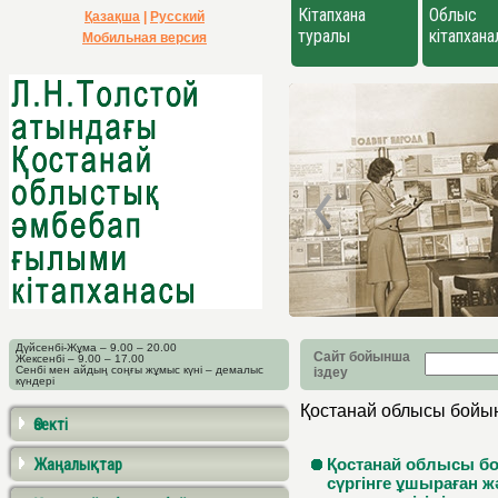
Кітапхана
Облыс
Қазақша
|
Русский
туралы
кітапхан
Мобильная версия
Дүйсенбі-Жұма – 9.00 – 20.00
Сайт бойынша
Жексенбі – 9.00 – 17.00
Сенбі мен айдың соңғы жұмыс күні – демалыс
іздеу
күндері
Қостанай облысы бойынш
Өзекті
Жаңалықтар
Қостанай облысы б
сүргінге ұшыраған ж