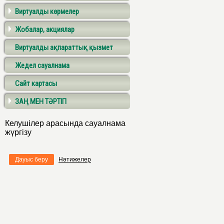
Виртуалды көрмелер
Жобалар, акциялар
Виртуалды ақпараттық қызмет
Жедел сауалнама
Сайт картасы
ЗАҢ МЕН ТӘРТІП
Келушілер арасында сауалнама
жүргізу
Дауыс беру
Нәтижелер