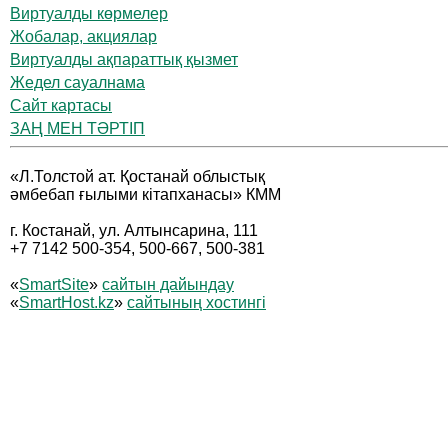
Виртуалды көрмелер
Жобалар, акциялар
Виртуалды ақпараттық қызмет
Жедел сауалнама
Сайт картасы
ЗАҢ МЕН ТӘРТІП
«Л.Толстой ат. Қостанай облыстық
әмбебап ғылыми кітапханасы» КММ
г. Костанай, ул. Алтынсарина, 111
+7 7142 500-354, 500-667, 500-381
«
SmartSite
»
сайтын дайындау
«
SmartHost.kz
»
сайтының хостингі