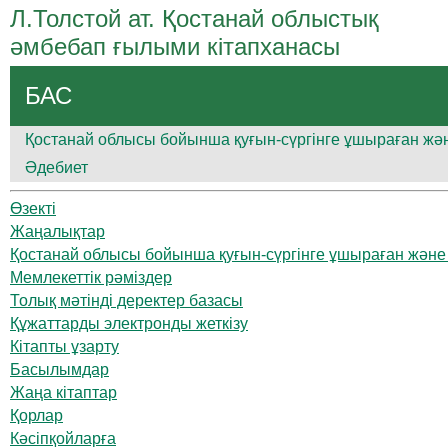
Л.Толстой ат. Қостанай облыстық
әмбебап ғылыми кітапханасы
БАС
Қостанай облысы бойынша қуғын-сүргінге ұшыраған және
Әдебиет
Өзекті
Жаңалықтар
Қостанай облысы бойынша қуғын-сүргінге ұшыраған және а
Мемлекеттік рәміздер
Толық мәтінді деректер базасы
Құжаттарды электронды жеткізу
Кітапты ұзарту
Басылымдар
Жаңа кітаптар
Қорлар
Кәсіпқойларға