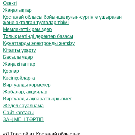
Өзекті
Жаңалықтар
Қостанай облысы бойынша қуғын-сүргінге ұшыраған
және ақталған тұлғалар тізімі
Мемлекеттік рәміздер
Толық мәтінді деректер базасы
Құжаттарды электронды жеткізу
Кітапты ұзарту
Басылымдар
Жаңа кітаптар
Қорлар
Кәсіпқойларға
Виртуалды көрмелер
Жобалар, акциялар
Виртуалды ақпараттық қызмет
Жедел сауалнама
Сайт картасы
ЗАҢ МЕН ТӘРТІП
«Л.Толстой ат. Қостанай облыстық