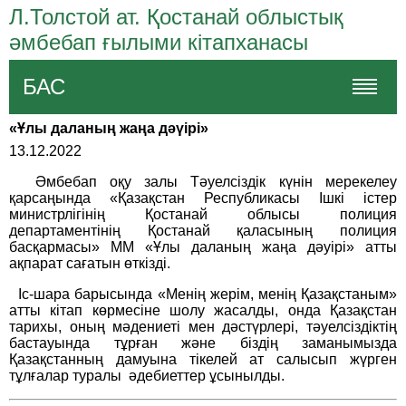
Л.Толстой ат. Қостанай облыстық
әмбебап ғылыми кітапханасы
БАС
«Ұлы даланың жаңа дәүірі»
13.12.2022
Әмбебап оқу залы Тәуелсіздік күнін мерекелеу
қарсаңында «Қазақстан Республикасы Ішкі істер
министрлігінің Қостанай облысы полиция
департаментінің Қостанай қаласының полиция
басқармасы» ММ «Ұлы даланың жаңа дәуірі» атты
ақпарат сағатын өткізді.
Іс-шара барысында «Менің жерім, менің Қазақстаным»
атты кітап көрмесіне шолу жасалды, онда Қазақстан
тарихы, оның мәдениеті мен дәстүрлері, тәуелсіздіктің
бастауында тұрған және біздің заманымызда
Қазақстанның дамуына тікелей ат салысып жүрген
тұлғалар туралы әдебиеттер ұсынылды.