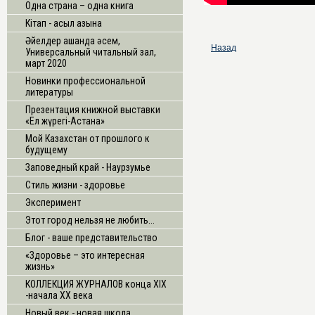
Одна страна – одна книга
Кітап - асыл қазына
Әйелдер қашанда әсем,
Назад
Универсальный читальный зал,
март 2020
Новинки профессиональной
литературы
Презентация книжной выставки
«Ел жүрегі-Астана»
Мой Казахстан от прошлого к
будущему
Заповедный край - Наурзумье
Стиль жизни - здоровье
Эксперимент
Этот город нельзя не любить...
Блог - ваше представительство
«Здоровье – это интересная
жизнь»
КОЛЛЕКЦИЯ ЖУРНАЛОВ конца XIX
-начала XX века
Новый век - новая школа