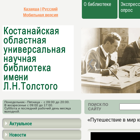
О библиотеке
Экспресс
Қазақша
|
Русский
опрос
Мобильная версия
Понедельник - Пятница - с 09:00 до 20:00.
ПОИСК ПО
В воскресенье с 09:00 до 17:00.
Суббота и последний рабочий день месяца
САЙТУ
выходной.
«Путешествие в мир к
Актуальное
Новости