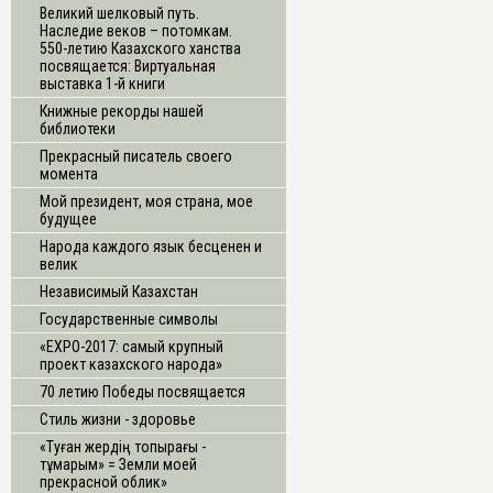
Великий шелковый путь.
Наследие веков – потомкам.
550-летию Казахского ханства
посвящается: Виртуальная
выставка 1-й книги
Книжные рекорды нашей
библиотеки
Прекрасный писатель своего
момента
Мой президент, моя страна, мое
будущее
Народа каждого язык бесценен и
велик
Независимый Казахстан
Государственные символы
«ЕХРО-2017: самый крупный
проект казахского народа»
70 летию Победы посвящается
Стиль жизни - здоровье
«Туған жердің топырағы -
тұмарым» = Земли моей
прекрасной облик»