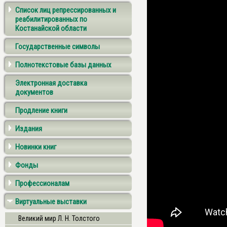
Список лиц репрессированных и
реабилитированных по
Костанайской области
Государственные символы
Полнотекстовые базы данных
Электронная доставка
документов
Продление книги
Издания
Новинки книг
Фонды
Профессионалам
Виртуальные выставки
Великий мир Л. Н. Толстого