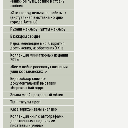
«Книжное путешествие в страну
любви»
«Этот город нельзя не любить...»
(виртуальная выставка ко дню
города Астаны)
Рухани жаңғыру - ұлттық жаңғыру
В каждом сердце
Идеи, меняющие мир. Открытия,
достижения, изобретения ХХI в
Коллекция миниатюрных издании
2017г.
«Все о войне расскажут названия
улиц костанайских…».
Видеообзор книжно-
документальной выставки
«Берекелі бай өңір»
Земли моей прекрасный облик
Тіл – татулық тірегі
Қазақ тарихындағы әйелдер
Коллекция книг с автографами,
дарственными надписями
писателей и ученых