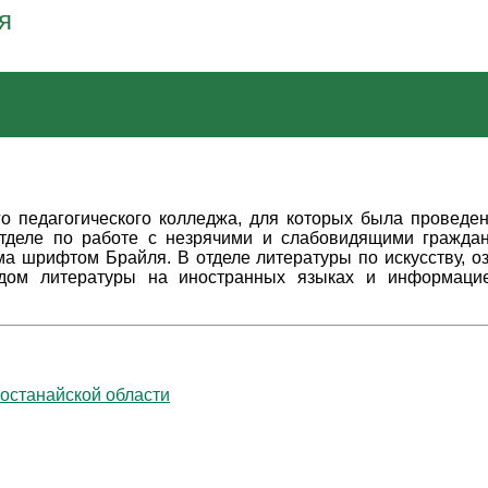
я
го педагогического колледжа, для которых была проведе
отделе по работе с незрячими и слабовидящими гражда
а шрифтом Брайля. В отделе литературы по искусству, о
ндом литературы на иностранных языках и информацие
останайской области