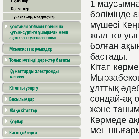
Оқиғалар
1 маусымна
Көрмелер
бөлімінде 
Тұсаукесер, кездесулер
мүшесі Кең
Қостанай облысы бойынша
қуғын-сүргінге ұшыраған және
жыл толуын
ақталған тұлғалар тізімі
болған ақын
Мемлекеттік рәміздер
бастады.
Толық мәтінді деректер базасы
Кітап көрме
Құжаттарды электронды
Мырзабеко
жеткізу
ұлттық әдеб
Кітапты ұзарту
сондай-ақ 
Басылымдар
және таным
Жаңа кітаптар
Көрмеде ақ
Қорлар
мен шығар
Кәсіпқойларға