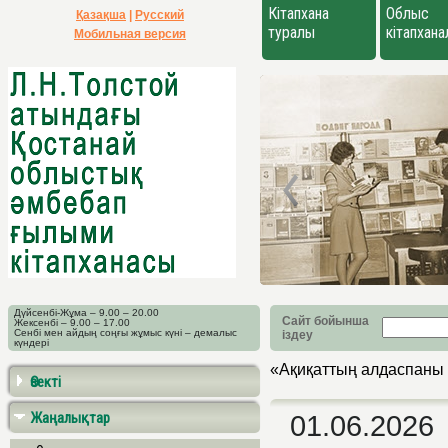
Кітапхана
Облыс
Қазақша
|
Русский
туралы
кітапхан
Мобильная версия
Дүйсенбі-Жұма – 9.00 – 20.00
Сайт бойынша
Жексенбі – 9.00 – 17.00
Сенбі мен айдың соңғы жұмыс күні – демалыс
іздеу
күндері
«Ақиқаттың алдаспаны 
Өзекті
Жаңалықтар
01.06.2026