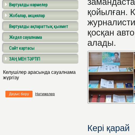
замандаста
Виртуалды көрмелер
қойылған. 
Жобалар, акциялар
журналисти
Виртуалды ақпараттық қызмет
қосқан авт
Жедел сауалнама
алады.
Сайт картасы
ЗАҢ МЕН ТӘРТІП
Келушілер арасында сауалнама
жүргізу
Дауыс беру
Нәтижелер
Кері қарай